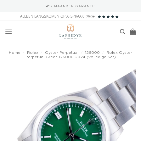
12 MAANDEN GARANTIE
Ga
ALLEEN LANGSKOMEN OP AFSPRAAK
750+
naar
inhoud
Home
/
Rolex
/
Oyster Perpetual
/
126000
/
Rolex Oyster
Perpetual Green 126000 2024 (Volledige Set)
Add to
wishlist