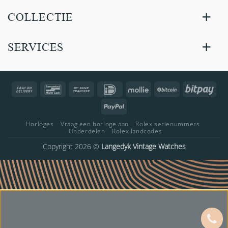
COLLECTIE
SERVICES
Cash
Bancontact
Bank
IDeal
Mollie
BitCoin
Bitp
On
Transfer
PayPal
Delivery
Horloges
Vraag een horloge aan
Rolex serienummers
Onderdelen
Rolex landcodes
Copyright 2026 ©
Langedyk Vintage Watches