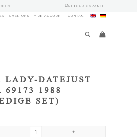
HODEN
RETOUR GARANTIE
ER
OVER ONS
MIJN ACCOUNT
CONTACT
 LADY-DATEJUST
 69173 1988
EDIGE SET)
st Black 69173 1988 (Volledige Set) aantal