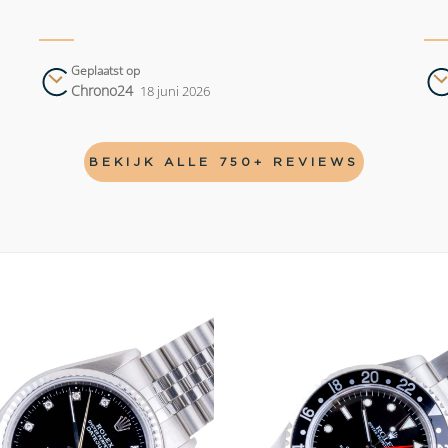
Geplaatst op
Chrono24
18 juni 2026
BEKIJK ALLE 750+ REVIEWS
Add to
wishlist