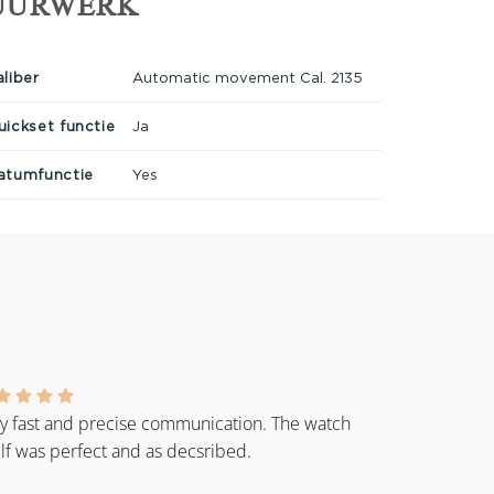
UURWERK
aliber
Automatic movement Cal. 2135
uickset functie
Ja
atumfunctie
Yes
y fast and precise communication. The watch
elf was perfect and as decsribed.