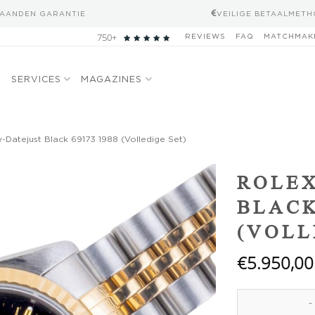
MAANDEN GARANTIE
VEILIGE BETAALMET
750+
REVIEWS
FAQ
MATCHMAK
N
SERVICES
MAGAZINES
-Datejust Black 69173 1988 (Volledige Set)
Add to
ROLEX
wishlist
BLACK
(VOLL
€
5.950,00
Rolex Lady-Dateju