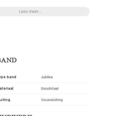
Lees meer...
BAND
ype band
Jubilee
ateriaal
Goudstaal
uiting
Vouwsluiting