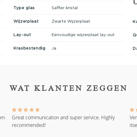
Type glas
Saffier kristal
Wijzerplaat
Zwarte Wijzerplaat
K
Lay-out
Eenvoudige wijzerplaat lay-out
Q
Krasbestendig
Ja
D
WAT KLANTEN ZEGGEN
rom
Great communication and super service. Highly
Ver
recommended!
its