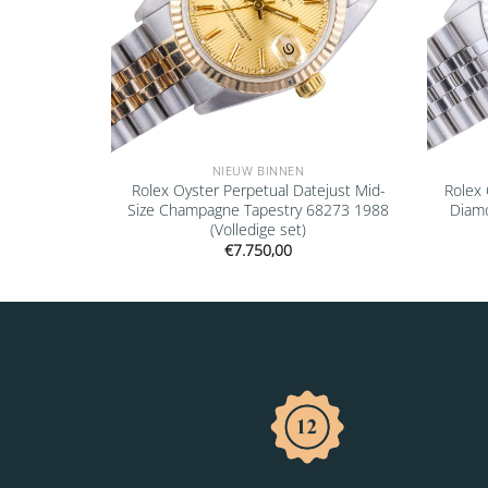
NIEUW BINNEN
Datejust
Rolex Oyster Perpetual Datejust Mid-
Rolex 
233 1993
Size Champagne Tapestry 68273 1988
Diamo
(Volledige set)
€
7.750,00