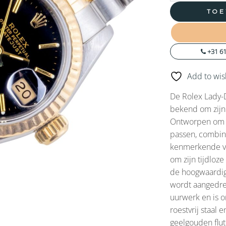
TOE
+31 61
Add to wish
De Rolex Lady-D
bekend om zijn
Ontworpen om z
passen, combin
kenmerkende va
om zijn tijdloz
de hoogwaardig
wordt aangedre
uurwerk en is o
roestvrij staal
geelgouden flut