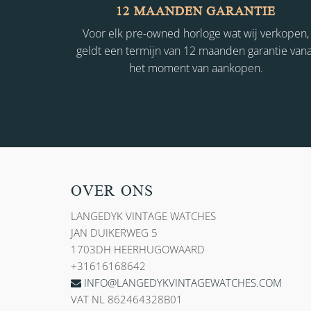
12 MAANDEN GARANTIE
Voor elk pre-owned horloge wat wij verkopen,
geldt een termijn van 12 maanden garantie vana
het moment van aankopen.
OVER ONS
LANGEDYK VINTAGE WATCHES
JAN DUIKERWEG 5
1703DH HEERHUGOWAARD
+31616168642
INFO@LANGEDYKVINTAGEWATCHES.COM
VAT NL 862464328B01