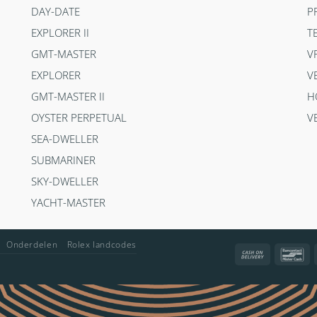
DAY-DATE
P
EXPLORER II
T
GMT-MASTER
V
EXPLORER
V
GMT-MASTER II
H
OYSTER PERPETUAL
V
SEA-DWELLER
SUBMARINER
SKY-DWELLER
YACHT-MASTER
Onderdelen
Rolex landcodes
Cash
Ba
On
Delivery