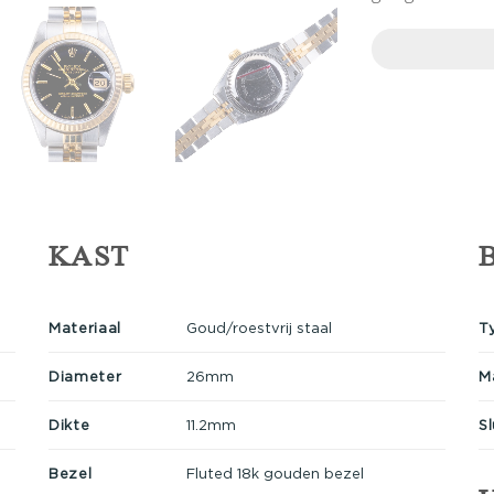
KAST
Materiaal
Goud/roestvrij staal
T
Diameter
26mm
M
Dikte
11.2mm
Sl
Bezel
Fluted 18k gouden bezel