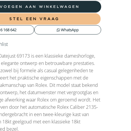
VOEGEN AAN WINKELWAGEN
STEL EEN VRAAG
6 168 642
WhatsApp
list
atejust 69173 is een klassieke dameshorloge,
 elegante ontwerp en betrouwbare prestaties.
owel bij formele als casual gelegenheden te
eert het praktische eigenschappen met de
kmanschap van Rolex. Dit model staat bekend
e ontwerp, het datumvenster met vergrootglas en
e afwerking waar Rolex om geroemd wordt. Het
ven door het automatische Rolex Caliber 2135-
ndergebracht in een twee-kleurige kast van
 en 18kt geelgoud met een klassieke 18kt
ed bezel.