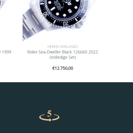
HEREN HORLOGES
0 1999
Rolex Sea-Dweller Black 126660 2022
(Volledige Set)
€
12.750,00