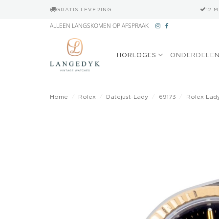
GRATIS LEVERING
12 
Ga
ALLEEN LANGSKOMEN OP AFSPRAAK
naar
inhoud
HORLOGES
ONDERDELE
Home
/
Rolex
/
Datejust-Lady
/
69173
/
Rolex Lady