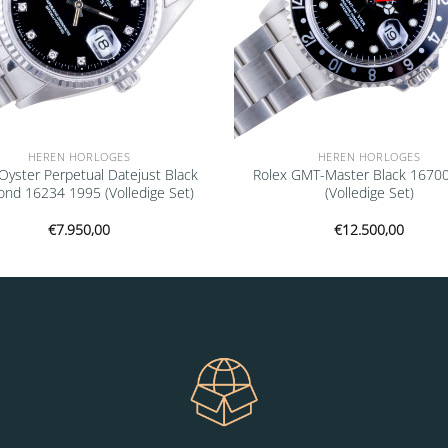
HEREN HORLOGES
HEREN HORLOGES
Oyster Perpetual Datejust Black
Rolex GMT-Master Black 1670
nd 16234 1995 (Volledige Set)
(Volledige Set)
€
7.950,00
€
12.500,00