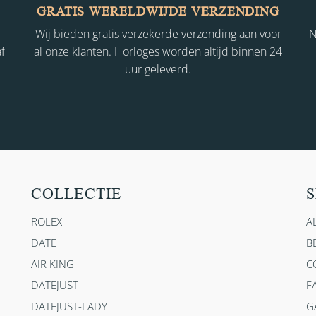
GRATIS WERELDWIJDE VERZENDING
Wij bieden gratis verzekerde verzending aan voor
N
f
al onze klanten. Horloges worden altijd binnen 24
uur geleverd.
COLLECTIE
S
ROLEX
A
DATE
B
AIR KING
C
DATEJUST
F
DATEJUST-LADY
G