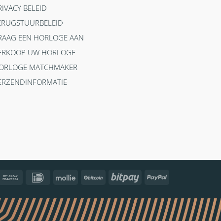
RIVACY BELEID
ERUGSTUURBELEID
RAAG EEN HORLOGE AAN
ERKOOP UW HORLOGE
ORLOGE MATCHMAKER
ERZENDINFORMATIE
ncontact
Bank
IDeal
Mollie
BitCoin
Bitpay
PayPal
Transfer