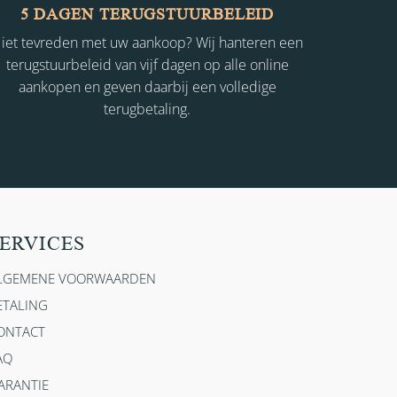
5 DAGEN TERUGSTUURBELEID
iet tevreden met uw aankoop? Wij hanteren een
terugstuurbeleid van vijf dagen op alle online
aankopen en geven daarbij een volledige
terugbetaling.
ERVICES
LGEMENE VOORWAARDEN
ETALING
ONTACT
AQ
ARANTIE