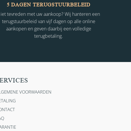
5 DAGEN TERUGSTUURBELEID
iet tevreden met uw aankoop? Wij hanteren een
terugstuurbeleid van vijf dagen op alle online
aankopen en geven daarbij een volledige
terugbetaling.
ERVICES
LGEMENE VOORWAARDEN
ETALING
ONTACT
AQ
ARANTIE