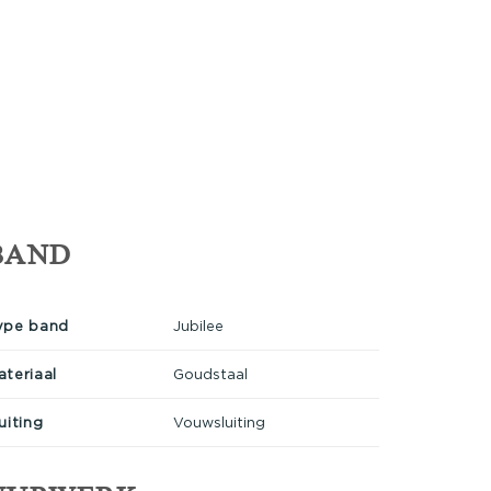
BAND
ype band
Jubilee
ateriaal
Goudstaal
uiting
Vouwsluiting