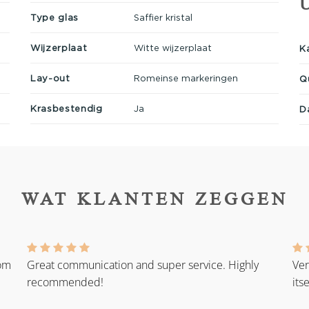
Type glas
Saffier kristal
Wijzerplaat
Witte wijzerplaat
K
Lay-out
Romeinse markeringen
Q
Krasbestendig
Ja
D
WAT KLANTEN ZEGGEN
rom
Great communication and super service. Highly
Ver
recommended!
its