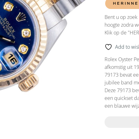
HERINNE
Bent u op zoek 
hoogte zodra we
Klik op de "HE
Add to wish
Rolex Oyster Pe
afkomstig uit 19
79173 bevat ee
jubilee band me
Deze 79173 bev
een quickset da
een blauwe wij