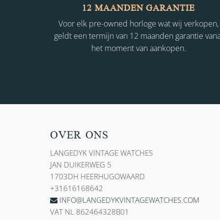
12 MAANDEN GARANTIE
Voor elk pre-owned horloge wat wij verkopen,
geldt een termijn van 12 maanden garantie vana
het moment van aankopen.
OVER ONS
LANGEDYK VINTAGE WATCHES
JAN DUIKERWEG 5
1703DH HEERHUGOWAARD
+31616168642
INFO@LANGEDYKVINTAGEWATCHES.COM
VAT NL 862464328B01