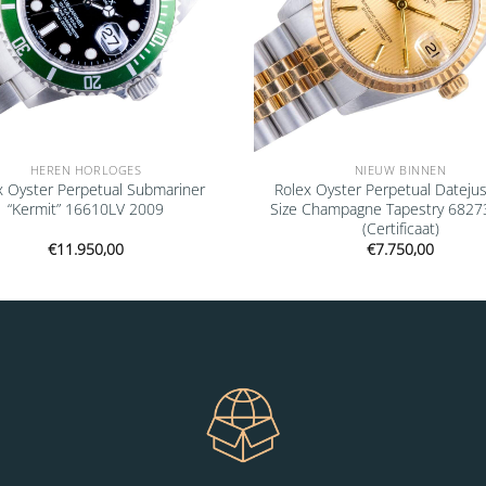
HEREN HORLOGES
NIEUW BINNEN
x Oyster Perpetual Submariner
Rolex Oyster Perpetual Datejus
“Kermit” 16610LV 2009
Size Champagne Tapestry 6827
(Certificaat)
€
11.950,00
€
7.750,00