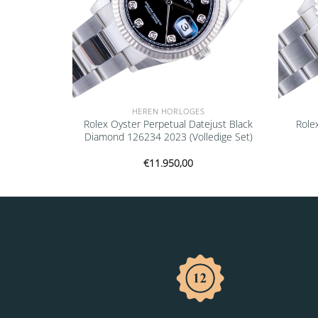
HEREN HORLOGES
ampagne
Rolex Oyster Perpetual Datejust Black
Role
edige Set)
Diamond 126234 2023 (Volledige Set)
€
11.950,00