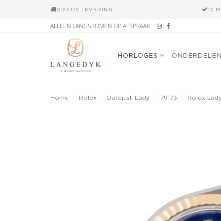
GRATIS LEVERING
12 
Ga
ALLEEN LANGSKOMEN OP AFSPRAAK
naar
inhoud
HORLOGES
ONDERDELE
Home
/
Rolex
/
Datejust-Lady
/
79173
/
Rolex Lady