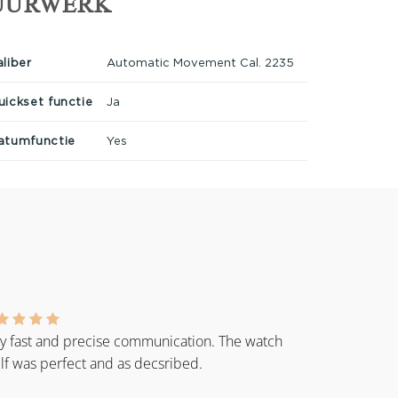
UURWERK
aliber
Automatic Movement Cal. 2235
uickset functie
Ja
atumfunctie
Yes
y fast and precise communication. The watch
elf was perfect and as decsribed.