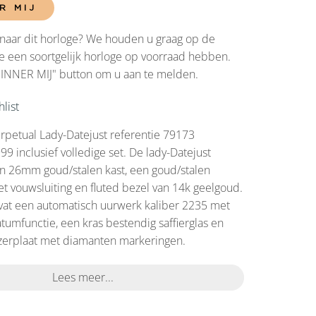
R MIJ
naar dit horloge? We houden u graag op de
 een soortgelijk horloge op voorraad hebben.
RINNER MIJ" button om u aan te melden.
list
rpetual Lady-Datejust referentie 79173
99 inclusief volledige set. De lady-Datejust
n 26mm goud/stalen kast, een goud/stalen
t vouwsluiting en fluted bezel van 14k geelgoud.
at een automatisch uurwerk kaliber 2235 met
tumfunctie, een kras bestendig saffierglas en
zerplaat met diamanten markeringen.
Lees meer...