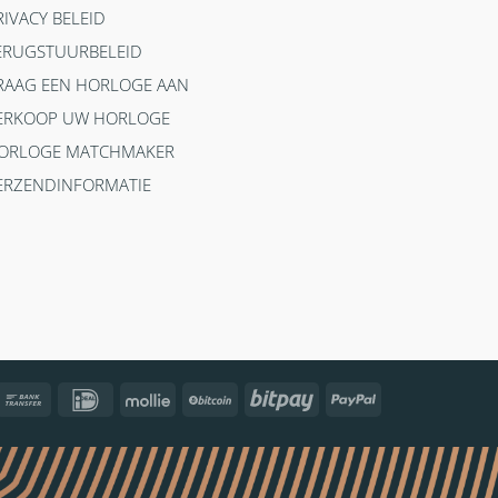
RIVACY BELEID
ERUGSTUURBELEID
RAAG EEN HORLOGE AAN
ERKOOP UW HORLOGE
ORLOGE MATCHMAKER
ERZENDINFORMATIE
ncontact
Bank
IDeal
Mollie
BitCoin
Bitpay
PayPal
Transfer