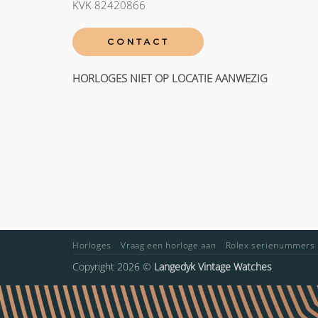
KVK 82420866
CONTACT
HORLOGES NIET OP LOCATIE AANWEZIG
Horloges
Vraag een horloge aan
Rolex serienummers
Copyright 2026 ©
Langedyk Vintage Watches