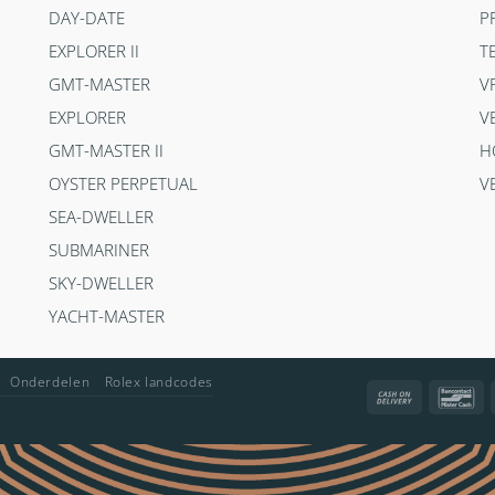
DAY-DATE
P
EXPLORER II
T
GMT-MASTER
V
EXPLORER
V
GMT-MASTER II
H
OYSTER PERPETUAL
V
SEA-DWELLER
SUBMARINER
SKY-DWELLER
YACHT-MASTER
Onderdelen
Rolex landcodes
Cash
Ba
On
Delivery