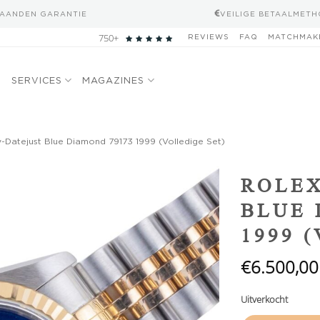
MAANDEN GARANTIE
VEILIGE BETAALMET
750+
REVIEWS
FAQ
MATCHMAK
N
SERVICES
MAGAZINES
-Datejust Blue Diamond 79173 1999 (Volledige Set)
Add to
ROLEX
wishlist
BLUE 
1999 
€
6.500,00
Uitverkocht