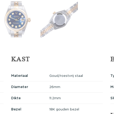
KAST
Materiaal
Goud/roestvrij staal
T
Diameter
26mm
M
Dikte
11.2mm
Sl
Bezel
18K gouden bezel