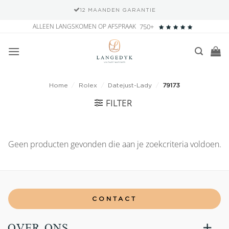
12 MAANDEN GARANTIE
Ga
ALLEEN LANGSKOMEN OP AFSPRAAK
750+
naar
inhoud
Home
/
Rolex
/
Datejust-Lady
/
79173
FILTER
Geen producten gevonden die aan je zoekcriteria voldoen.
CONTACT
OVER ONS