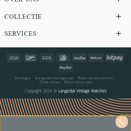
COLLECTIE
SERVICES
Cash
Bancontact
Bank
IDeal
Mollie
BitCoin
Bitp
On
Transfer
PayPal
Delivery
Horloges
Vraag een horloge aan
Rolex serienummers
Onderdelen
Rolex landcodes
Copyright 2026 ©
Langedyk Vintage Watches