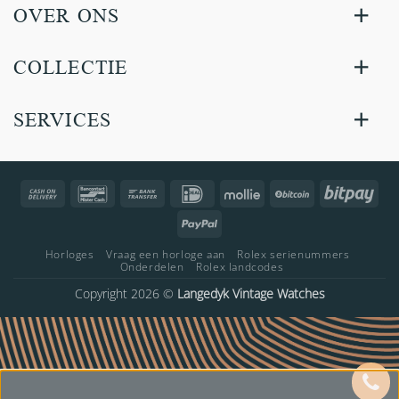
OVER ONS
COLLECTIE
SERVICES
Cash
Bancontact
Bank
IDeal
Mollie
BitCoin
Bitp
On
Transfer
PayPal
Delivery
Horloges
Vraag een horloge aan
Rolex serienummers
Onderdelen
Rolex landcodes
Copyright 2026 ©
Langedyk Vintage Watches