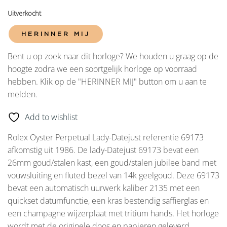
Uitverkocht
HERINNER MIJ
Bent u op zoek naar dit horloge? We houden u graag op de
hoogte zodra we een soortgelijk horloge op voorraad
hebben. Klik op de "HERINNER MIJ" button om u aan te
melden.
Add to wishlist
Rolex Oyster Perpetual Lady-Datejust referentie 69173
afkomstig uit 1986. De lady-Datejust 69173 bevat een
26mm goud/stalen kast, een goud/stalen jubilee band met
vouwsluiting en fluted bezel van 14k geelgoud. Deze 69173
bevat een automatisch uurwerk kaliber 2135 met een
quickset datumfunctie, een kras bestendig saffierglas en
een champagne wijzerplaat met tritium hands. Het horloge
wordt met de originele doos en papieren geleverd.