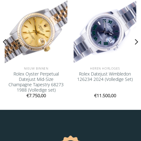
Add to
Add to
wishlist
wishlist
NIEUW BINNEN
HEREN HORLOGES
Rolex Oyster Perpetual
Rolex Datejust Wimbledon
Datejust Mid-Size
126234 2024 (Volledige Set)
Champagne Tapestry 68273
1988 (Volledige set)
€
7.750,00
€
11.500,00