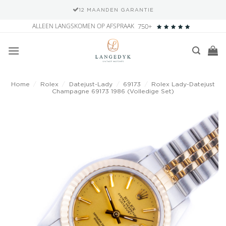
12 MAANDEN GARANTIE
Ga
ALLEEN LANGSKOMEN OP AFSPRAAK
750+
naar
inhoud
Home
/
Rolex
/
Datejust-Lady
/
69173
/
Rolex Lady-Datejust
Champagne 69173 1986 (Volledige Set)
Add to
wishlist