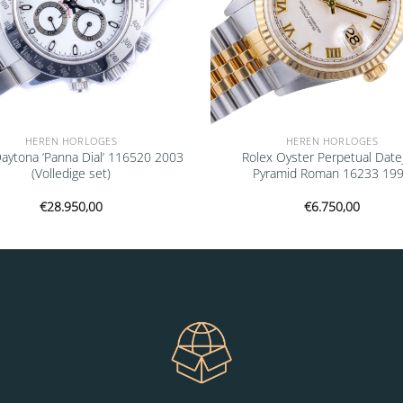
HEREN HORLOGES
HEREN HORLOGES
Daytona ‘Panna Dial’ 116520 2003
Rolex Oyster Perpetual Date
(Volledige set)
Pyramid Roman 16233 19
€
28.950,00
€
6.750,00