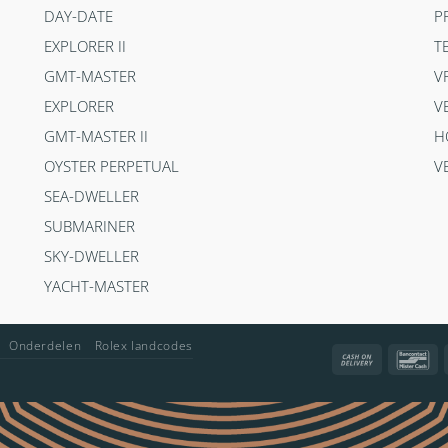
DAY-DATE
P
EXPLORER II
T
GMT-MASTER
V
EXPLORER
V
GMT-MASTER II
H
OYSTER PERPETUAL
V
SEA-DWELLER
SUBMARINER
SKY-DWELLER
YACHT-MASTER
Onderdelen
Rolex landcodes
Cash
Ba
On
Delivery