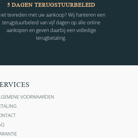
5 DAGEN TERUGSTUURBELEID
iet tevreden met uw aankoop? Wij hanteren een
terugstuurbeleid van vijf dagen op alle online
aankopen en geven daarbij een volledige
terugbetaling.
ERVICES
LGEMENE VOORWAARDEN
ETALING
ONTACT
AQ
ARANTIE