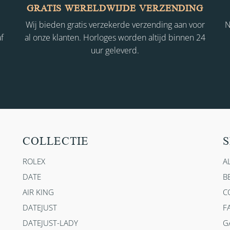
GRATIS WERELDWIJDE VERZENDING
Wij bieden gratis verzekerde verzending aan voor
N
f
al onze klanten. Horloges worden altijd binnen 24
uur geleverd.
COLLECTIE
S
ROLEX
A
DATE
B
AIR KING
C
DATEJUST
F
DATEJUST-LADY
G