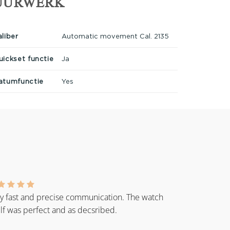
UURWERK
aliber
Automatic movement Cal. 2135
uickset functie
Ja
atumfunctie
Yes
y fast and precise communication. The watch
elf was perfect and as decsribed.