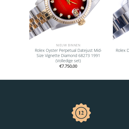
NIEUW BINNEN
ejust Mid-
Rolex Oyster Perpetual Datejust Mid-
Rolex 
68273 1991
Size Vignette Diamond 68273 1991
(Volledige set)
€
7.750,00