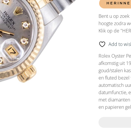
HERINNE
Bent u op zoek 
hoogte zodra we
Klik op de "HE
Add to wish
Rolex Oyster Pe
afkomstig uit 
goud/stalen kas
en fluted bezel
automatisch uu
datumfunctie, ee
met diamanten 
en papieren ge