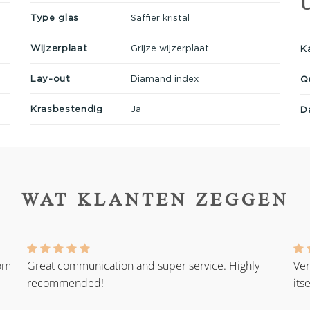
Type glas
Saffier kristal
Wijzerplaat
Grijze wijzerplaat
K
Lay-out
Diamand index
Q
Krasbestendig
Ja
D
WAT KLANTEN ZEGGEN
rom
Great communication and super service. Highly
Ver
recommended!
its