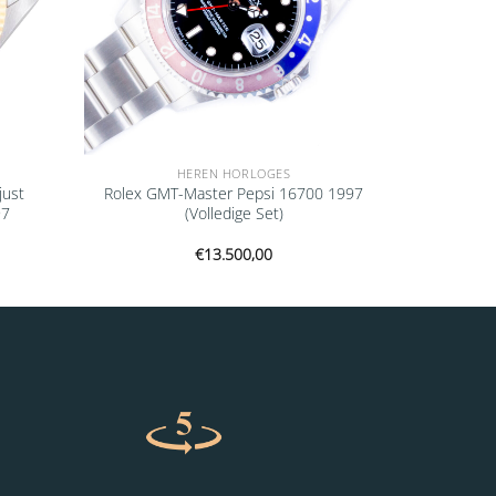
HEREN HORLOGES
just
Rolex GMT-Master Pepsi 16700 1997
97
(Volledige Set)
€
13.500,00