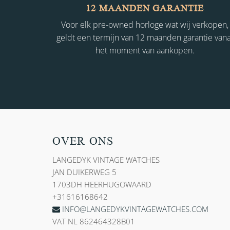
12 MAANDEN GARANTIE
Voor elk pre-owned horloge wat wij verkopen,
geldt een termijn van 12 maanden garantie vana
het moment van aankopen.
OVER ONS
LANGEDYK VINTAGE WATCHES
JAN DUIKERWEG 5
1703DH HEERHUGOWAARD
+31616168642
INFO@LANGEDYKVINTAGEWATCHES.COM
VAT NL 862464328B01