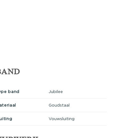
BAND
ype band
Jubilee
ateriaal
Goudstaal
uiting
Vouwsluiting