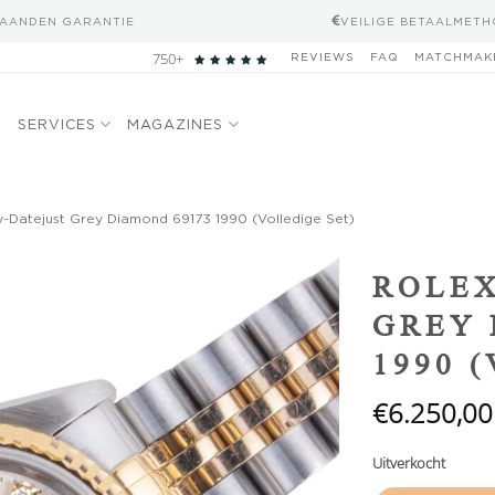
MAANDEN GARANTIE
VEILIGE BETAALMET
750+
REVIEWS
FAQ
MATCHMAK
N
SERVICES
MAGAZINES
-Datejust Grey Diamond 69173 1990 (Volledige Set)
Add to
ROLEX
wishlist
GREY 
1990 
€
6.250,00
Uitverkocht