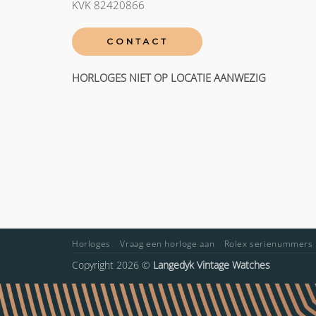
KVK 82420866
CONTACT
HORLOGES NIET OP LOCATIE AANWEZIG
Horloges
Vraag een horloge aan
Rolex serienummers
Copyright 2026 ©
Langedyk Vintage Watches