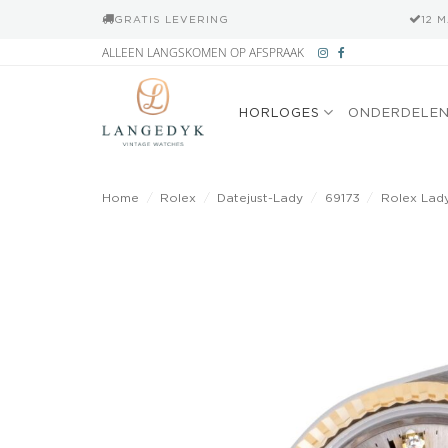
GRATIS LEVERING
12 
Ga
ALLEEN LANGSKOMEN OP AFSPRAAK
naar
inhoud
HORLOGES
ONDERDELE
Home
/
Rolex
/
Datejust-Lady
/
69173
/
Rolex Lady