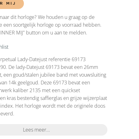
R MIJ
naar dit horloge? We houden u graag op de
 een soortgelijk horloge op voorraad hebben.
RINNER MIJ" button om u aan te melden.
list
rpetual Lady-Datejust referentie 69173
1990. De lady-Datejust 69173 bevat een 26mm
t, een goud/stalen jubilee band met vouwsluiting
 van 14k geelgoud. Deze 69173 bevat een
rwerk kaliber 2135 met een quickset
n kras bestendig saffierglas en grijze wijzerplaat
index. Het horloge wordt met de originele doos
leverd.
Lees meer...