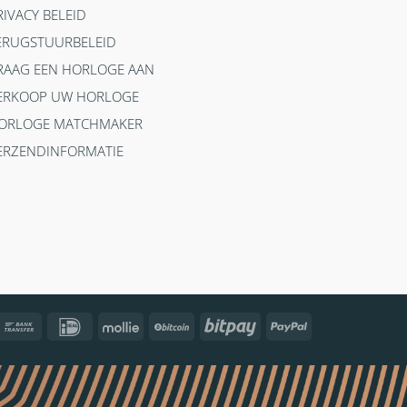
RIVACY BELEID
ERUGSTUURBELEID
RAAG EEN HORLOGE AAN
ERKOOP UW HORLOGE
ORLOGE MATCHMAKER
ERZENDINFORMATIE
ncontact
Bank
IDeal
Mollie
BitCoin
Bitpay
PayPal
Transfer