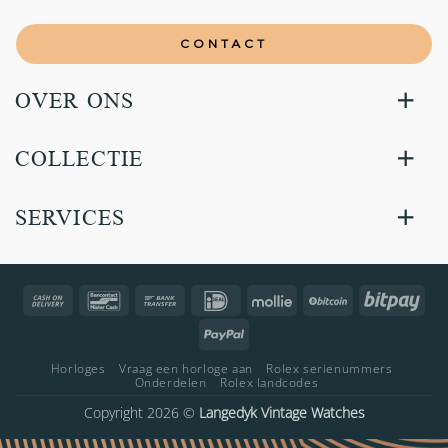
CONTACT
OVER ONS
COLLECTIE
SERVICES
Cash
Bancontact
Bank
IDeal
Mollie
BitCoin
Bitp
On
Transfer
PayPal
Delivery
Horloges
Vraag een horloge aan
Rolex serienummers
Onderdelen
Rolex landcodes
Copyright 2026 ©
Langedyk Vintage Watches