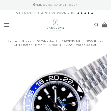
VEILIGE BETAALMETHODEN
Ga
ALLEEN LANGSKOMEN OP AFSPRAAK
750+
naar
inhoud
Home
/
Rolex
/
GMT-Master II
/
126710BLNR
/
NEW Rolex
GMT-Master II Batgirl 126710BLNR 2025 (Volledige Set)
Add to
wishlist