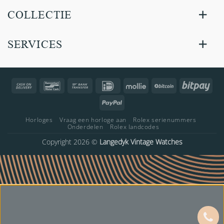
COLLECTIE
SERVICES
Cash
Bancontact
Bank
IDeal
Mollie
BitCoin
Bitp
On
Transfer
PayPal
Delivery
Horloges
Vraag een horloge aan
Rolex serienummers
Onderdelen
Rolex landcodes
Copyright 2026 ©
Langedyk Vintage Watches