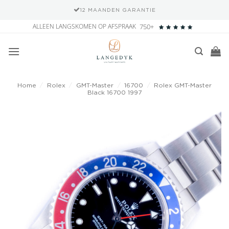
12 MAANDEN GARANTIE
Ga
ALLEEN LANGSKOMEN OP AFSPRAAK
750+
naar
inhoud
Home
/
Rolex
/
GMT-Master
/
16700
/
Rolex GMT-Master
Black 16700 1997
Add to
wishlist