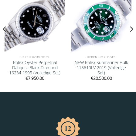
HEREN HORLOGES
HEREN HORLOGES
Rolex Oyster Perpetual
NEW Rolex Submariner Hulk
Datejust Black Diamond
116610LV 2019 (Volledige
16234 1995 (Volledige Set)
Set)
€
7.950,00
€
20.500,00