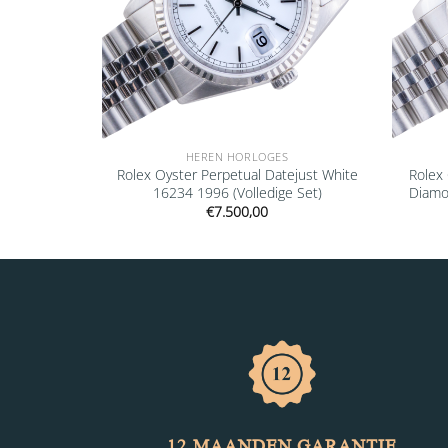
HEREN HORLOGES
Datejust
Rolex Oyster Perpetual Datejust White
Rolex
3 1991
16234 1996 (Volledige Set)
Diamo
€
7.500,00
12 MAANDEN GARANTIE