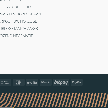
ERUGSTUURBELEID
RAAG EEN HORLOGE AAN
ERKOOP UW HORLOGE
ORLOGE MATCHMAKER
ERZENDINFORMATIE
ncontact
Bank
IDeal
Mollie
BitCoin
Bitpay
PayPal
Transfer