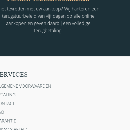
iet tevreden met uw aankoop? Wij hanteren een
terugstuurbeleid van vijf dagen op alle online
aankopen en geven daarbij een volledige
terugbetaling.
ERVICES
LGEMENE VOORWAARDEN
ETALING
ONTACT
AQ
ARANTIE
RIVACY BELEID