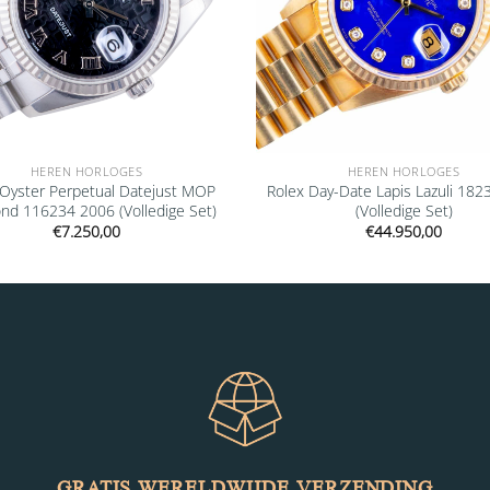
HEREN HORLOGES
HEREN HORLOGES
 Oyster Perpetual Datejust MOP
Rolex Day-Date Lapis Lazuli 182
nd 116234 2006 (Volledige Set)
(Volledige Set)
€
7.250,00
€
44.950,00
GRATIS WERELDWIJDE VERZENDING