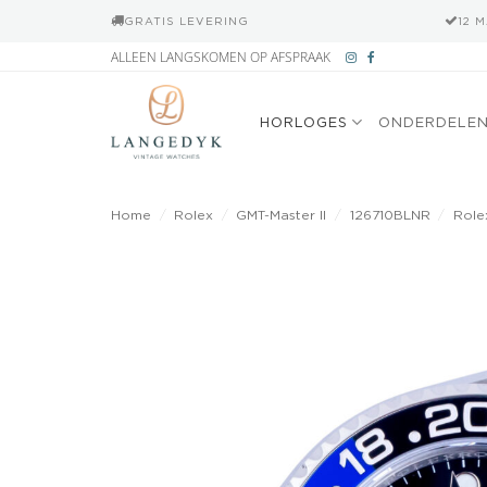
GRATIS LEVERING
12 
Ga
ALLEEN LANGSKOMEN OP AFSPRAAK
naar
inhoud
HORLOGES
ONDERDELE
Home
/
Rolex
/
GMT-Master II
/
126710BLNR
/
Role