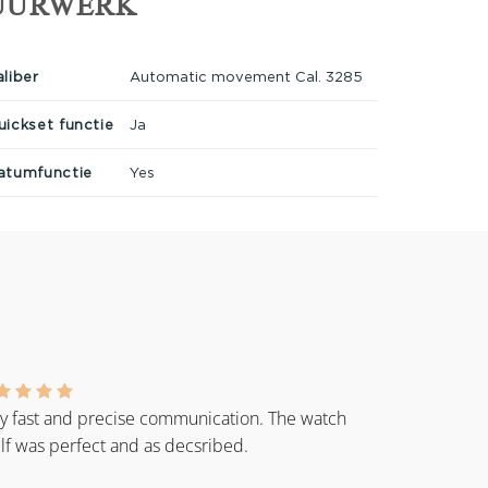
UURWERK
aliber
Automatic movement Cal. 3285
uickset functie
Ja
atumfunctie
Yes
y fast and precise communication. The watch
elf was perfect and as decsribed.