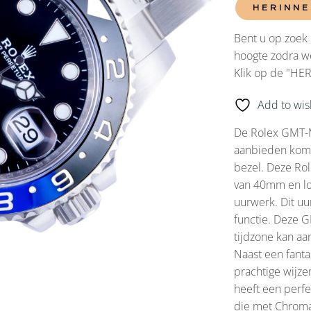
HERINNE
Bent u op zoek 
hoogte zodra we
Klik op de "HE
Add to wish
De Rolex GMT-M
aanbieden komt 
bezel. Deze Rol
van 40mm en lo
uurwerk. Dit u
functie. Deze G
tijdzone kan aa
Naast een fanta
prachtige wijze
heeft een perf
die met Chromal