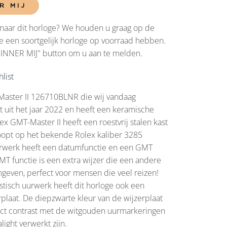
R MIJ
naar dit horloge? We houden u graag op de
 een soortgelijk horloge op voorraad hebben.
RINNER MIJ" button om u aan te melden.
list
aster II 126710BLNR die wij vandaag
uit het jaar 2022 en heeft een keramische
ex GMT-Master II heeft een roestvrij stalen kast
opt op het bekende Rolex kaliber 3285
urwerk heeft een datumfunctie en een GMT
MT functie is een extra wijzer die een andere
ngeven, perfect voor mensen die veel reizen!
stisch uurwerk heeft dit horloge ook een
rplaat. De diepzwarte kleur van de wijzerplaat
ect contrast met de witgouden uurmarkeringen
ight verwerkt zijn.