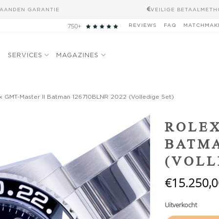
MAANDEN GARANTIE
VEILIGE BETAALMET
750+
REVIEWS
FAQ
MATCHMAK
N
SERVICES
MAGAZINES
x GMT-Master II Batman 126710BLNR 2022 (Volledige Set)
Add to
ROLEX
wishlist
BATMA
(VOLL
€
15.250,0
Uitverkocht