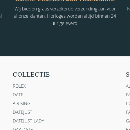
Wij bieden gratis verzekerde verzending aan voor
N
f
al onze klanten. Horloges worden altijd binnen 24
uur geleverd.
COLLECTIE
S
ROLEX
A
DATE
B
AIR KING
C
DATEJUST
F
DATEJUST-LADY
G
DAY-DATE
P