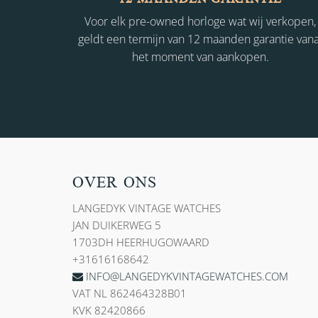
Voor elk pre-owned horloge wat wij verkopen,
geldt een termijn van 12 maanden garantie vana
het moment van aankopen.
OVER ONS
LANGEDYK VINTAGE WATCHES
JAN DUIKERWEG 5
1703DH HEERHUGOWAARD
+31616168642
INFO@LANGEDYKVINTAGEWATCHES.COM
VAT NL 862464328B01
KVK 82420866