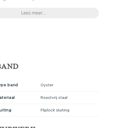
Lees meer...
BAND
ype band
Oyster
ateriaal
Roestvrij staal
uiting
Fliplock sluiting