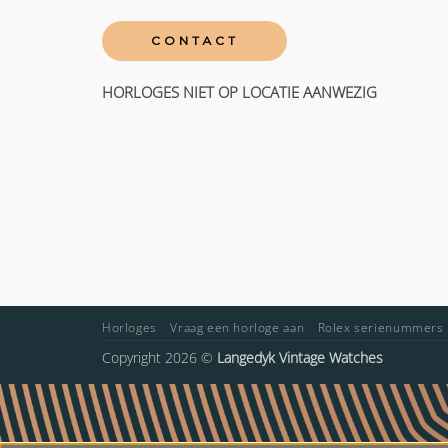
CONTACT
HORLOGES NIET OP LOCATIE AANWEZIG
Horloges
Vraag een horloge aan
Rolex serienummers
Copyright 2026 ©
Langedyk Vintage Watches