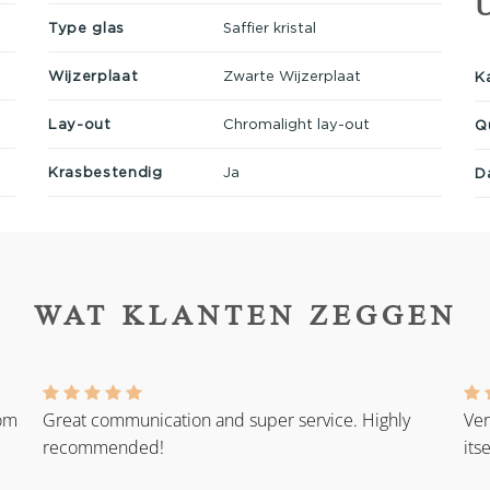
Type glas
Saffier kristal
Wijzerplaat
Zwarte Wijzerplaat
K
Lay-out
Chromalight lay-out
Q
Krasbestendig
Ja
D
WAT KLANTEN ZEGGEN
rom
Great communication and super service. Highly
Ver
recommended!
its