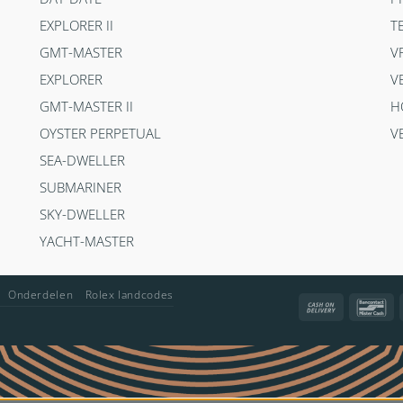
EXPLORER II
T
GMT-MASTER
V
EXPLORER
V
GMT-MASTER II
H
OYSTER PERPETUAL
V
SEA-DWELLER
SUBMARINER
SKY-DWELLER
YACHT-MASTER
Onderdelen
Rolex landcodes
Cash
Ba
On
Delivery