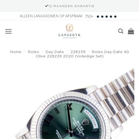
12 MAANDEN GARANTIE
Ga
ALLEEN LANGSKOMEN OP AFSPRAAK
750+
naar
inhoud
Home
/
Rolex
/
Day-Date
/
228239
/
Rolex Day-Date 40
Olive 228239 2020 (Volledige Set)
Add to
wishlist