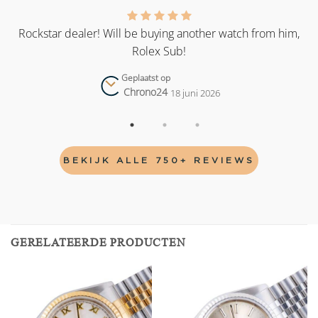
as
Rockstar dealer! Will be buying another watch from him,
Rolex Sub!
Geplaatst op
Chrono24
18 juni 2026
BEKIJK ALLE 750+ REVIEWS
GERELATEERDE PRODUCTEN
Add to
Add to
wishlist
wishlist