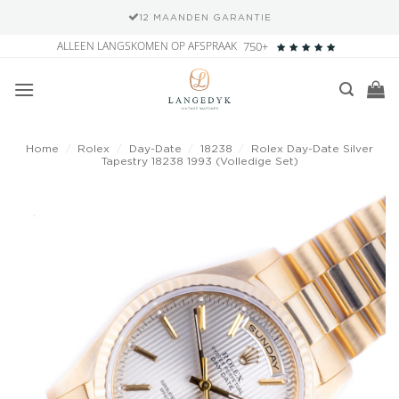
12 MAANDEN GARANTIE
Ga
ALLEEN LANGSKOMEN OP AFSPRAAK
750+
naar
inhoud
Home
/
Rolex
/
Day-Date
/
18238
/
Rolex Day-Date Silver
Tapestry 18238 1993 (Volledige Set)
Add to
wishlist