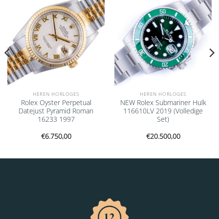
HEREN HORLOGES
HEREN HORLOGES
Rolex Oyster Perpetual
NEW Rolex Submariner Hulk
Datejust Pyramid Roman
116610LV 2019 (Volledige
16233 1997
Set)
€
6.750,00
€
20.500,00