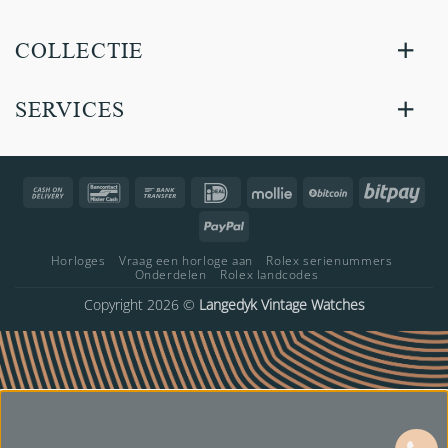
COLLECTIE
SERVICES
Cash
Bancontact
Bank
IDeal
Mollie
BitCoin
Bitp
On
Transfer
PayPal
Delivery
Horloges
Vraag een horloge aan
Rolex serienummers
Onderdelen
Rolex landcodes
Copyright 2026 ©
Langedyk Vintage Watches