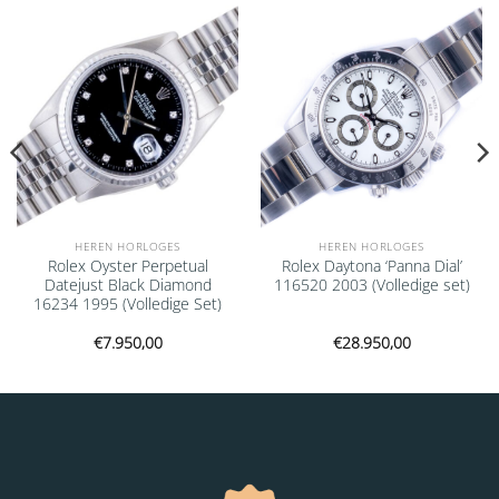
Add to
Add to
wishlist
wishlist
HEREN HORLOGES
HEREN HORLOGES
Rolex Oyster Perpetual
Rolex Daytona ‘Panna Dial’
Datejust Black Diamond
116520 2003 (Volledige set)
16234 1995 (Volledige Set)
€
7.950,00
€
28.950,00