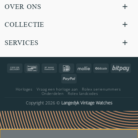
OVER ONS
COLLECTIE
SERVICES
Cash
Bancontact
Bank
IDeal
Mollie
BitCoin
Bitp
On
Transfer
PayPal
Delivery
Horloges
Vraag een horloge aan
Rolex serienummers
Onderdelen
Rolex landcodes
Copyright 2026 ©
Langedyk Vintage Watches