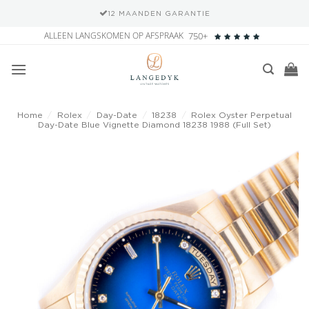
12 MAANDEN GARANTIE
Ga
ALLEEN LANGSKOMEN OP AFSPRAAK
750+
naar
inhoud
Home
/
Rolex
/
Day-Date
/
18238
/
Rolex Oyster Perpetual
Day-Date Blue Vignette Diamond 18238 1988 (Full Set)
Add to
wishlist