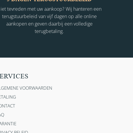
iet tevreden met uw aankoop? Wij hanteren een
terugstuurbeleid van vijf dagen op alle online
aankopen en geven daarbij een volledige
terugbetaling.
ERVICES
LGEMENE VOORWAARDEN
ETALING
ONTACT
AQ
ARANTIE
RIVACY BELEID