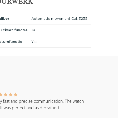
UURWERK
aliber
Automatic movement Cal. 3235
uickset functie
Ja
atumfunctie
Yes
y fast and precise communication. The watch
elf was perfect and as decsribed.