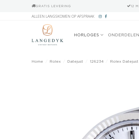
GRATIS LEVERING
12 
Ga
ALLEEN LANGSKOMEN OP AFSPRAAK
naar
inhoud
HORLOGES
ONDERDELE
Home
/
Rolex
/
Datejust
/
126234
/
Rolex Datejust