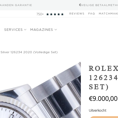
MAANDEN GARANTIE
VEILIGE BETAALMET
750+
REVIEWS
FAQ
MATCHMAK
N
SERVICES
MAGAZINES
 Silver 126234 2020 (Volledige Set)
Add to
ROLEX
wishlist
12623
SET)
€
9.000,00
Uitverkocht