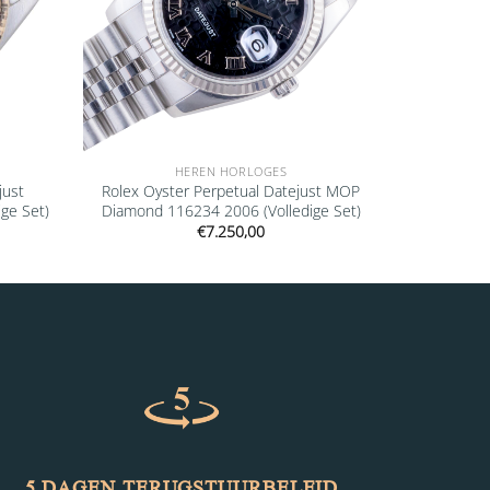
HEREN HORLOGES
just
Rolex Oyster Perpetual Datejust MOP
ge Set)
Diamond 116234 2006 (Volledige Set)
€
7.250,00
5 DAGEN TERUGSTUURBELEID