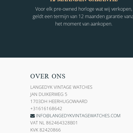
Voor elk pre-owned horloge wat wij verkopen,
geldt een termijn van 12 maanden garantie vana
het moment van aankopen.
OVER ONS
LANGEDYK VINTAGE WATCHES
JAN DUIKERWEG 5
1703DH HEERHUGOWAARD
+31616168642
INFO@LANGEDYKVINTAGEWATCHES.COM
VAT NL 862464328B01
KVK 82420866