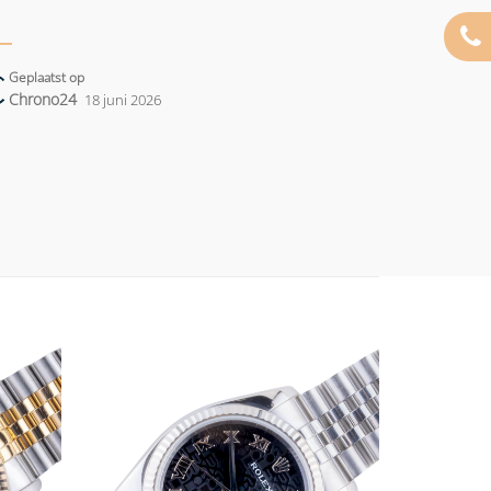
Geplaatst op
Chrono24
18 juni 2026
Add to
Add to
wishlist
wishlist