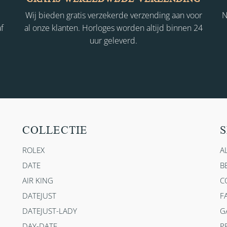
Wij bieden gratis verzekerde verzending aan voor
N
f
al onze klanten. Horloges worden altijd binnen 24
uur geleverd.
COLLECTIE
S
ROLEX
A
DATE
B
AIR KING
C
DATEJUST
F
DATEJUST-LADY
G
DAY-DATE
P