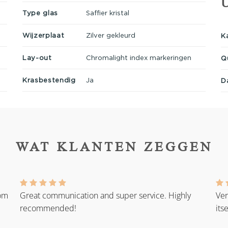
Type glas
Saffier kristal
Wijzerplaat
Zilver gekleurd
K
Lay-out
Chromalight index markeringen
Q
Krasbestendig
Ja
D
WAT KLANTEN ZEGGEN
rom
Great communication and super service. Highly
Ver
recommended!
its