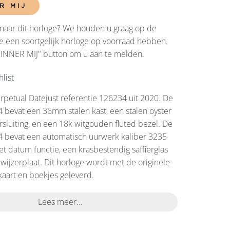
R MIJ
naar dit horloge? We houden u graag op de
 een soortgelijk horloge op voorraad hebben.
RINNER MIJ" button om u aan te melden.
list
rpetual Datejust referentie 126234 uit 2020. De
 bevat een 36mm stalen kast, een stalen oyster
sluiting, en een 18k witgouden fluted bezel. De
4 bevat een automatisch uurwerk kaliber 3235
t datum functie, een krasbestendig saffierglas
 wijzerplaat. Dit horloge wordt met de originele
kaart en boekjes geleverd.
Lees meer...