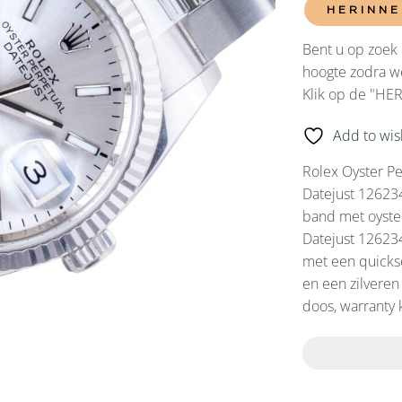
HERINNE
Bent u op zoek 
hoogte zodra we
Klik op de "HE
Add to wish
Rolex Oyster Pe
Datejust 126234
band met oyster
Datejust 12623
met een quickse
en een zilveren
doos, warranty 