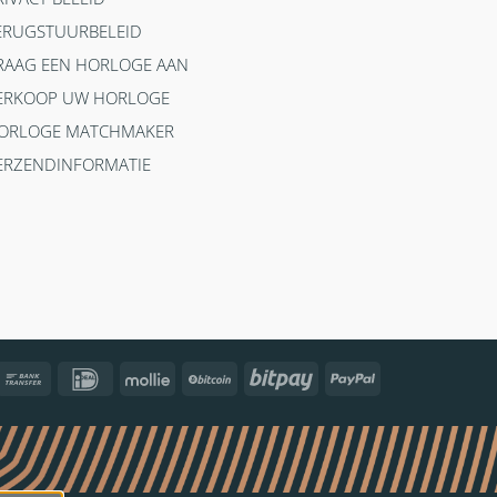
ERUGSTUURBELEID
RAAG EEN HORLOGE AAN
ERKOOP UW HORLOGE
ORLOGE MATCHMAKER
ERZENDINFORMATIE
ncontact
Bank
IDeal
Mollie
BitCoin
Bitpay
PayPal
Transfer