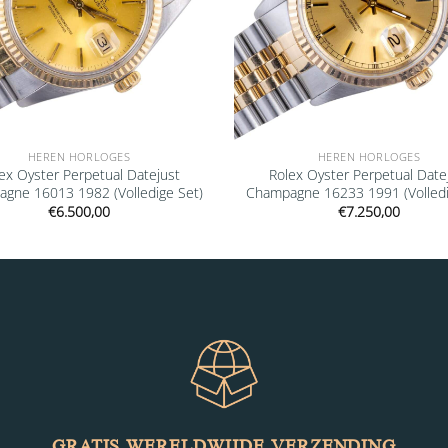
HEREN HORLOGES
HEREN HORLOGES
ex Oyster Perpetual Datejust
Rolex Oyster Perpetual Date
gne 16013 1982 (Volledige Set)
Champagne 16233 1991 (Volledi
€
6.500,00
€
7.250,00
GRATIS WERELDWIJDE VERZENDING