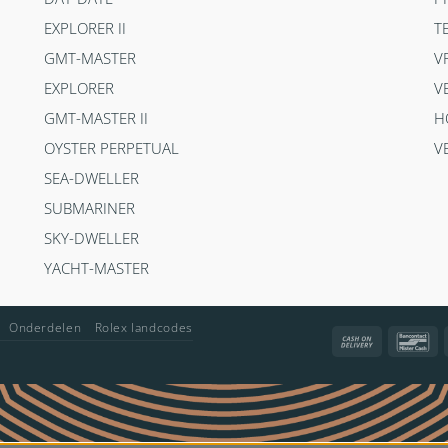
EXPLORER II
T
GMT-MASTER
V
EXPLORER
V
GMT-MASTER II
H
OYSTER PERPETUAL
V
SEA-DWELLER
SUBMARINER
SKY-DWELLER
YACHT-MASTER
Onderdelen
Rolex landcodes
Cash
Ba
On
Delivery