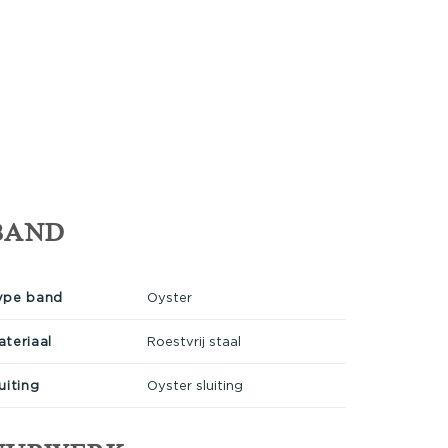
BAND
ype band
Oyster
ateriaal
Roestvrij staal
uiting
Oyster sluiting