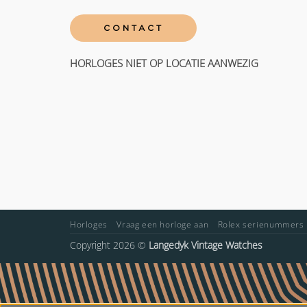
CONTACT
HORLOGES NIET OP LOCATIE AANWEZIG
Horloges
Vraag een horloge aan
Rolex serienummers
Copyright 2026 ©
Langedyk Vintage Watches