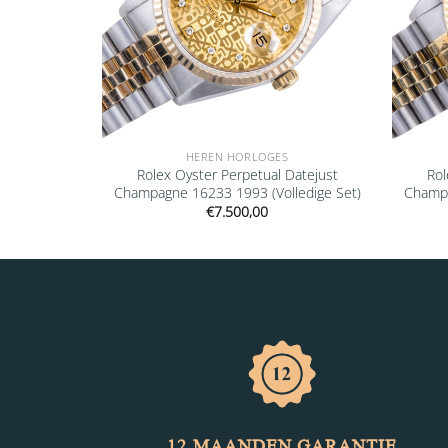
HEREN HORLOGES
26660 2022
Rolex Oyster Perpetual Datejust
Rol
Champagne 16233 1993 (Volledige Set)
Champa
€
7.500,00
12 MAANDEN GARANTIE