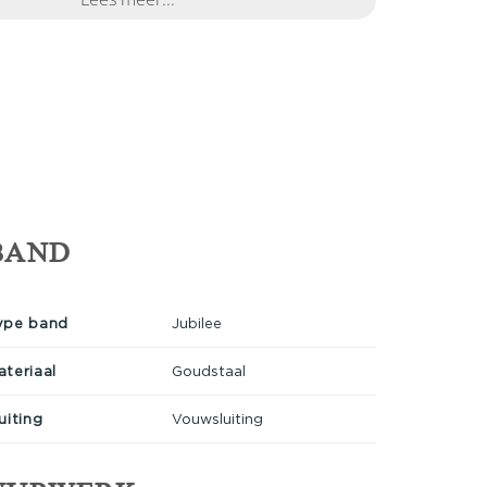
BAND
ype band
Jubilee
ateriaal
Goudstaal
uiting
Vouwsluiting