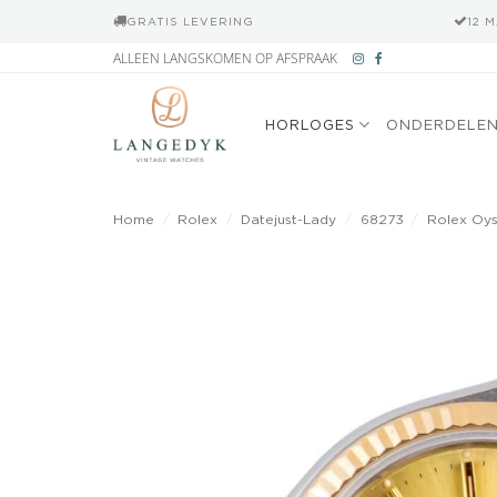
GRATIS LEVERING
12 
Ga
ALLEEN LANGSKOMEN OP AFSPRAAK
naar
inhoud
HORLOGES
ONDERDELE
Home
/
Rolex
/
Datejust-Lady
/
68273
/
Rolex Oys