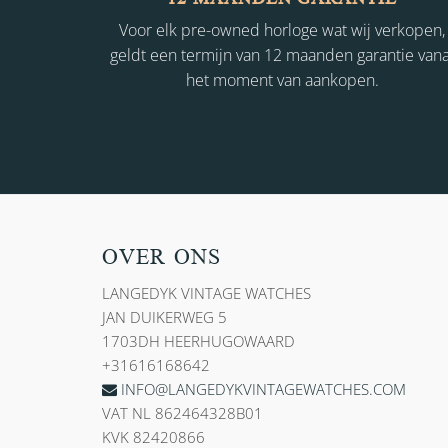
Voor elk pre-owned horloge wat wij verkopen,
geldt een termijn van 12 maanden garantie vana
het moment van aankopen.
OVER ONS
LANGEDYK VINTAGE WATCHES
JAN DUIKERWEG 5
1703DH HEERHUGOWAARD
+31616168642
INFO@LANGEDYKVINTAGEWATCHES.COM
VAT NL 862464328B01
KVK 82420866