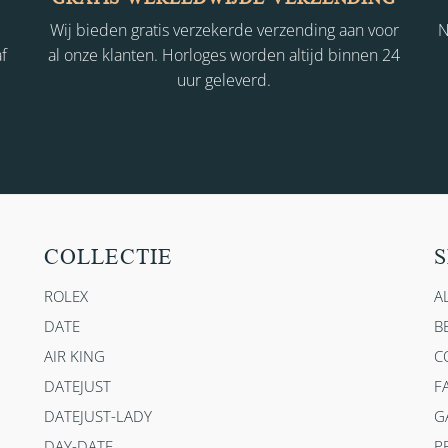
Wij bieden gratis verzekerde verzending aan voor
N
f
al onze klanten. Horloges worden altijd binnen 24
uur geleverd.
COLLECTIE
S
ROLEX
A
DATE
B
AIR KING
C
DATEJUST
F
DATEJUST-LADY
G
DAY-DATE
P