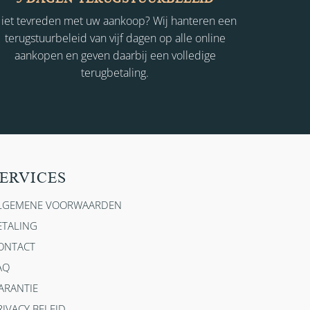
iet tevreden met uw aankoop? Wij hanteren een
terugstuurbeleid van vijf dagen op alle online
aankopen en geven daarbij een volledige
terugbetaling.
ERVICES
LGEMENE VOORWAARDEN
ETALING
ONTACT
AQ
ARANTIE
RIVACY BELEID