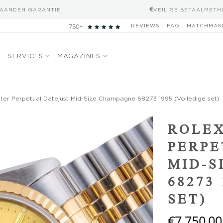
MAANDEN GARANTIE
VEILIGE BETAALMET
750+
REVIEWS
FAQ
MATCHMAK
N
SERVICES
MAGAZINES
ter Perpetual Datejust Mid-Size Champagne 68273 1995 (Volledige set)
Add to
ROLEX
wishlist
PERPE
MID-S
68273
SET)
€
7.750,00