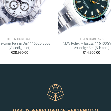
HEREN HORLOGES
HEREN HORLOGES
Daytona ‘Panna Dial’ 116520 2003
NEW Rolex Milgauss 116400G
(Volledige set)
Volledige Set (Stickers)
€
28.950,00
€
14.500,00
GRATIS WERELDWIJDE VERZENDING