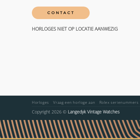
CONTACT
HORLOGES NIET OP LOCATIE AANWEZIG
Horloges
Vraag een horloge aan
Rolex serienummers
Copyright 2026 ©
Langedyk Vintage Watches