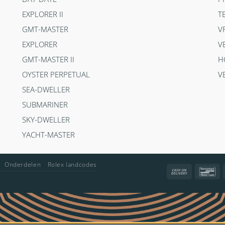
EXPLORER II
T
GMT-MASTER
V
EXPLORER
V
GMT-MASTER II
H
OYSTER PERPETUAL
V
SEA-DWELLER
SUBMARINER
SKY-DWELLER
YACHT-MASTER
Onderdelen
Rolex landcodes
Cash
Ba
On
Delivery