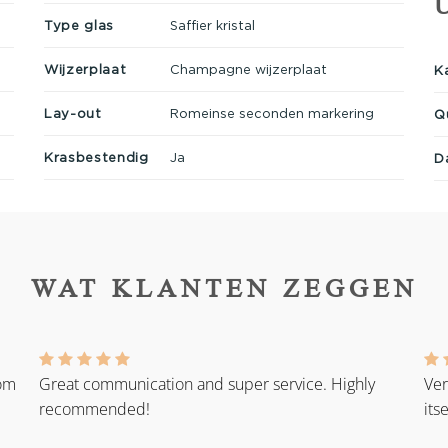
Type glas
Saffier kristal
Wijzerplaat
Champagne wijzerplaat
K
Lay-out
Romeinse seconden markering
Q
Krasbestendig
Ja
D
WAT KLANTEN ZEGGEN
rom
Great communication and super service. Highly
Ver
recommended!
its