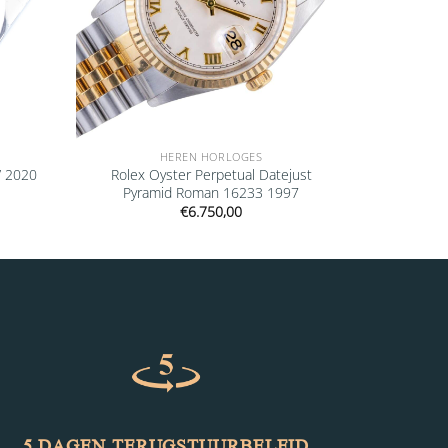
HEREN HORLOGES
V 2020
Rolex Oyster Perpetual Datejust
Pyramid Roman 16233 1997
€
6.750,00
5 DAGEN TERUGSTUURBELEID