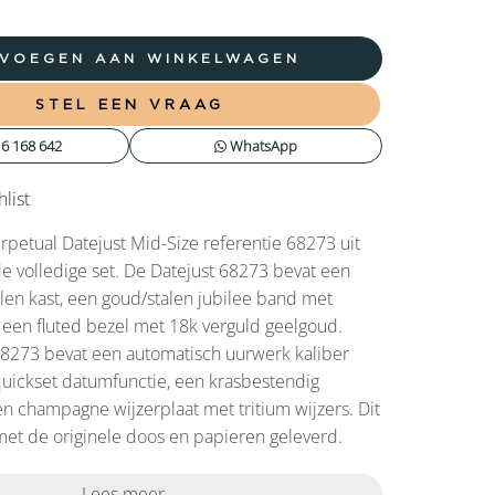
VOEGEN AAN WINKELWAGEN
STEL EEN VRAAG
6 168 642
WhatsApp
list
rpetual Datejust Mid-Size referentie 68273 uit
de volledige set. De Datejust 68273 bevat een
en kast, een goud/stalen jubilee band met
 een fluted bezel met 18k verguld geelgoud.
68273 bevat een automatisch uurwerk kaliber
uickset datumfunctie, een krasbestendig
een champagne wijzerplaat met tritium wijzers. Dit
et de originele doos en papieren geleverd.
Lees meer...