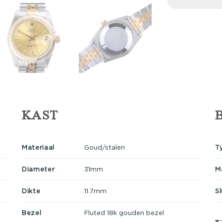
KAST
Materiaal
Goud/stalen
T
Diameter
31mm
M
Dikte
11.7mm
Sl
Bezel
Fluted 18k gouden bezel