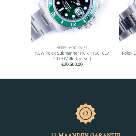
HEREN HORLOGES
ejust Black
NEW Rolex Submariner Hulk 116610LV
Rolex 
edige Set)
2019 (Volledige Set)
€
20.500,00
12 MAANDEN GARANTIE