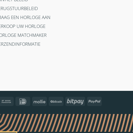
ERUGSTUURBELEID
RAAG EEN HORLOGE AAN
ERKOOP UW HORLOGE
ORLOGE MATCHMAKER
ERZENDINFORMATIE
ncontact
Bank
IDeal
Mollie
BitCoin
Bitpay
PayPal
Transfer