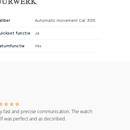
UURWERK
aliber
Automatic movement Cal. 3135
uickset functie
Ja
atumfunctie
Yes
y fast and precise communication. The watch
elf was perfect and as decsribed.