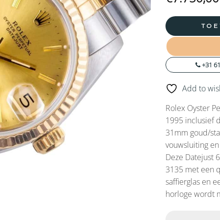
TOE
+31 61
Add to wish
Rolex Oyster Pe
1995 inclusief 
31mm goud/stal
vouwsluiting en
Deze Datejust 
3135 met een q
saffierglas en 
horloge wordt m