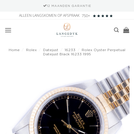
12 MAANDEN GARANTIE
Ga
ALLEEN LANGSKOMEN OP AFSPRAAK
750+
naar
inhoud
Home
/
Rolex
/
Datejust
/
16233
/
Rolex Oyster Perpetual
Datejust Black 16233 1995
Add to
wishlist