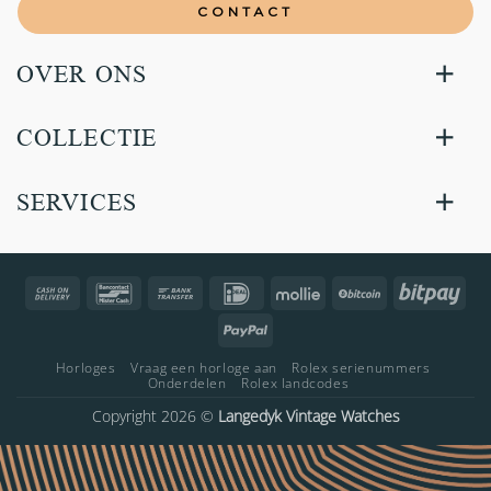
CONTACT
OVER ONS
COLLECTIE
SERVICES
Cash
Bancontact
Bank
IDeal
Mollie
BitCoin
Bitp
On
Transfer
PayPal
Delivery
Horloges
Vraag een horloge aan
Rolex serienummers
Onderdelen
Rolex landcodes
Copyright 2026 ©
Langedyk Vintage Watches