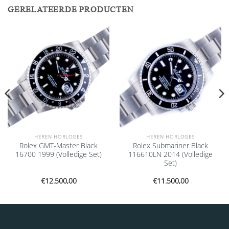
GERELATEERDE PRODUCTEN
Add to
Add to
wishlist
wishlist
HEREN HORLOGES
HEREN HORLOGES
Rolex GMT-Master Black
Rolex Submariner Black
16700 1999 (Volledige Set)
116610LN 2014 (Volledige
Set)
€
12.500,00
€
11.500,00