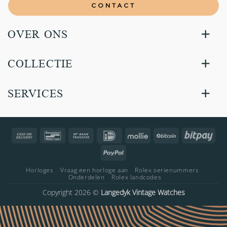
CONTACT
OVER ONS
COLLECTIE
SERVICES
Cash
Bancontact
Bank
IDeal
Mollie
BitCoin
Bitp
On
Transfer
PayPal
Delivery
Horloges
Vraag een horloge aan
Rolex serienummers
Onderdelen
Rolex landcodes
Copyright 2026 ©
Langedyk Vintage Watches