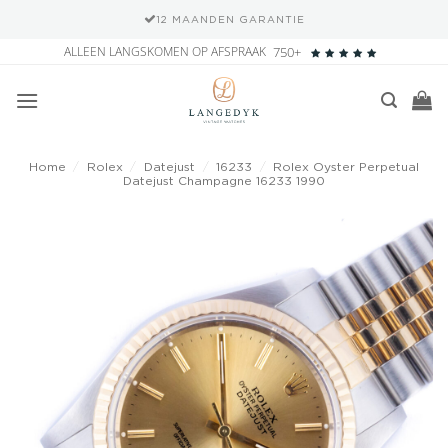
12 MAANDEN GARANTIE
Ga
ALLEEN LANGSKOMEN OP AFSPRAAK
750+
naar
inhoud
Home
/
Rolex
/
Datejust
/
16233
/
Rolex Oyster Perpetual
Datejust Champagne 16233 1990
Add to
wishlist