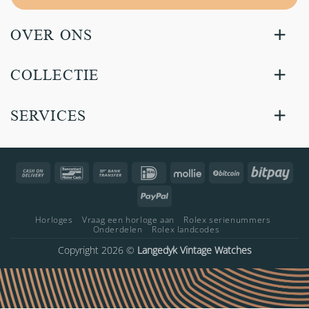
OVER ONS
COLLECTIE
SERVICES
Cash
Bancontact
Bank
IDeal
Mollie
BitCoin
Bitp
On
Transfer
PayPal
Delivery
Horloges
Vraag een horloge aan
Rolex serienummers
Onderdelen
Rolex landcodes
Copyright 2026 ©
Langedyk Vintage Watches