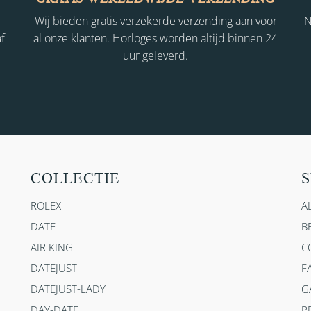
Wij bieden gratis verzekerde verzending aan voor
N
f
al onze klanten. Horloges worden altijd binnen 24
uur geleverd.
COLLECTIE
S
ROLEX
A
DATE
B
AIR KING
C
DATEJUST
F
DATEJUST-LADY
G
DAY-DATE
P