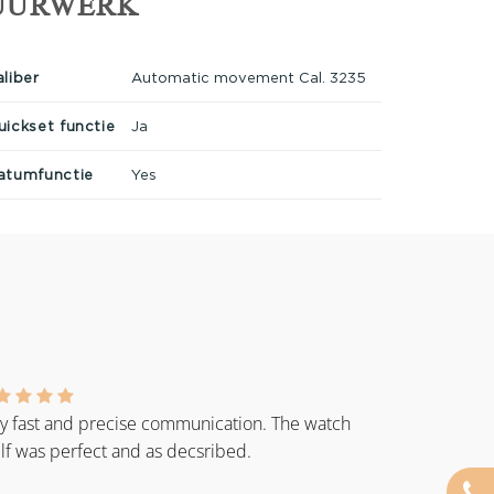
UURWERK
aliber
Automatic movement Cal. 3235
uickset functie
Ja
atumfunctie
Yes
y fast and precise communication. The watch
elf was perfect and as decsribed.