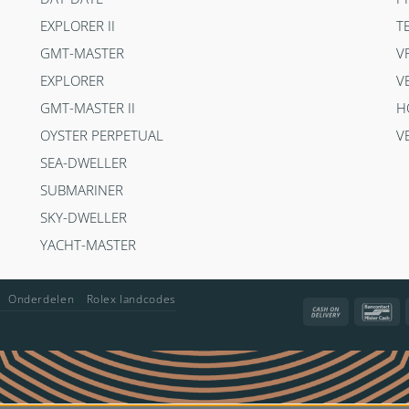
EXPLORER II
T
GMT-MASTER
V
EXPLORER
V
GMT-MASTER II
H
OYSTER PERPETUAL
V
SEA-DWELLER
SUBMARINER
SKY-DWELLER
YACHT-MASTER
Onderdelen
Rolex landcodes
Cash
Ba
On
Delivery