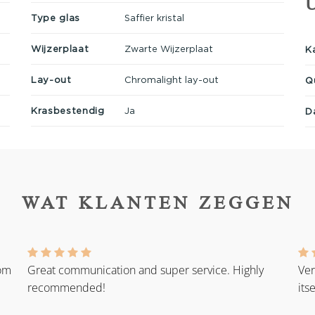
Type glas
Saffier kristal
Wijzerplaat
Zwarte Wijzerplaat
K
Lay-out
Chromalight lay-out
Q
Krasbestendig
Ja
D
WAT KLANTEN ZEGGEN
rom
Great communication and super service. Highly
Ver
recommended!
its