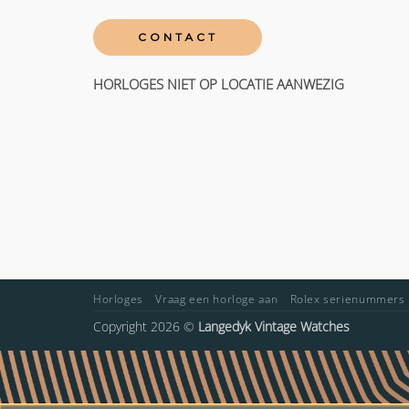
CONTACT
HORLOGES NIET OP LOCATIE AANWEZIG
Horloges
Vraag een horloge aan
Rolex serienummers
Copyright 2026 ©
Langedyk Vintage Watches