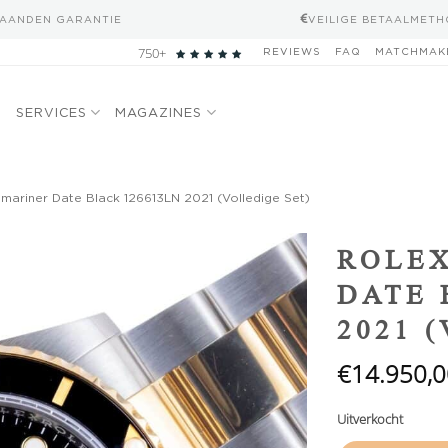
MAANDEN GARANTIE
VEILIGE BETAALMET
750+
REVIEWS
FAQ
MATCHMAK
N
SERVICES
MAGAZINES
mariner Date Black 126613LN 2021 (Volledige Set)
Add to
ROLE
wishlist
DATE 
2021 
€
14.950,0
Uitverkocht