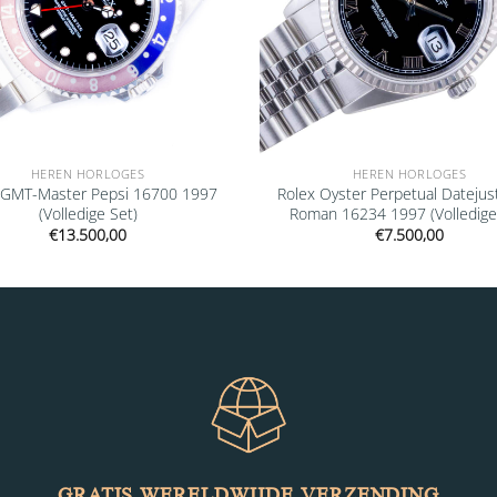
HEREN HORLOGES
HEREN HORLOGES
 GMT-Master Pepsi 16700 1997
Rolex Oyster Perpetual Datejus
(Volledige Set)
Roman 16234 1997 (Volledige
€
13.500,00
€
7.500,00
GRATIS WERELDWIJDE VERZENDING