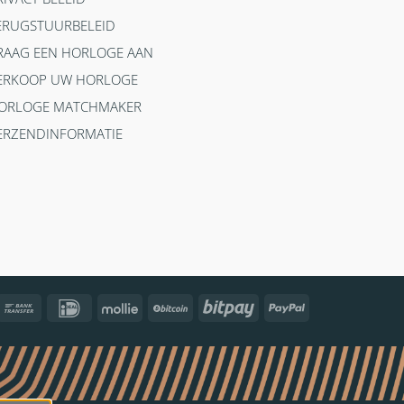
ERUGSTUURBELEID
RAAG EEN HORLOGE AAN
ERKOOP UW HORLOGE
ORLOGE MATCHMAKER
ERZENDINFORMATIE
ncontact
Bank
IDeal
Mollie
BitCoin
Bitpay
PayPal
Transfer