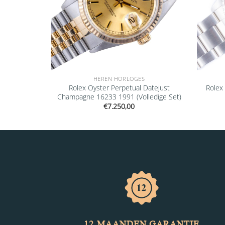
HEREN HORLOGES
ubmariner
Rolex Oyster Perpetual Datejust
Rolex
009
Champagne 16233 1991 (Volledige Set)
€
7.250,00
12 MAANDEN GARANTIE