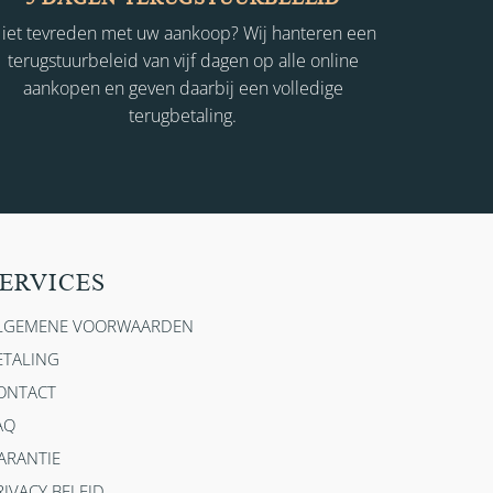
iet tevreden met uw aankoop? Wij hanteren een
terugstuurbeleid van vijf dagen op alle online
aankopen en geven daarbij een volledige
terugbetaling.
ERVICES
LGEMENE VOORWAARDEN
ETALING
ONTACT
AQ
ARANTIE
RIVACY BELEID