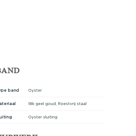
BAND
ype band
Oyster
ateriaal
18k geel goud, Roestvrij staal
uiting
Oyster sluiting