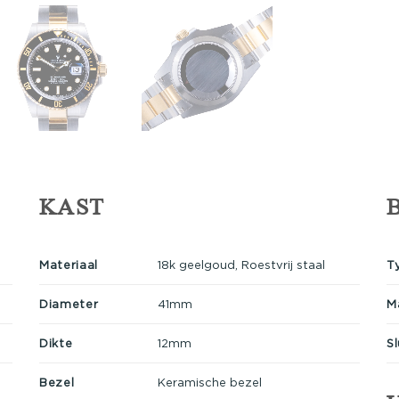
KAST
Materiaal
18k geelgoud, Roestvrij staal
T
Diameter
41mm
M
Dikte
12mm
Sl
Bezel
Keramische bezel