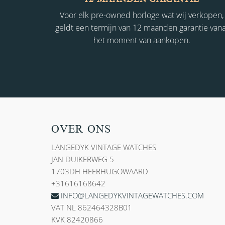
Voor elk pre-owned horloge wat wij verkopen,
geldt een termijn van 12 maanden garantie vana
het moment van aankopen.
OVER ONS
LANGEDYK VINTAGE WATCHES
JAN DUIKERWEG 5
1703DH HEERHUGOWAARD
+31616168642
INFO@LANGEDYKVINTAGEWATCHES.COM
VAT NL 862464328B01
KVK 82420866