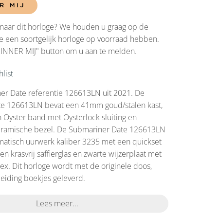
R MIJ
naar dit horloge? We houden u graag op de
 een soortgelijk horloge op voorraad hebben.
RINNER MIJ" button om u aan te melden.
list
er Date referentie 126613LN uit 2021. De
e 126613LN bevat een 41mm goud/stalen kast,
 Oyster band met Oysterlock sluiting en
eramische bezel. De Submariner Date 126613LN
matisch uurwerk kaliber 3235 met een quickset
n krasvrij saffierglas en zwarte wijzerplaat met
ex. Dit horloge wordt met de originele doos,
eiding boekjes geleverd.
Lees meer...