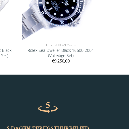
HEREN HORLOGES
t Black
Rolex Sea-Dweller Black 16600 2001
 Set)
(Volledige Set)
€
9.250,00
5 DAGEN TERUGSTUURBELEID