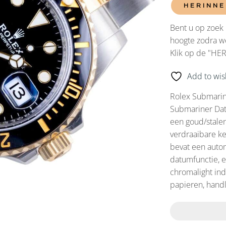
HERINNE
Bent u op zoek 
hoogte zodra we
Klik op de "HE
Add to wish
Rolex Submarin
Submariner Dat
een goud/stalen
verdraaibare k
bevat een auto
datumfunctie, ee
chromalight ind
papieren, handl