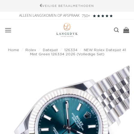
VEILIGE BETAALMETHODEN
Ga
ALLEEN LANGSKOMEN OP AFSPRAAK
750+
naar
inhoud
Home
/
Rolex
/
Datejust
/
126334
/
NEW Rolex Datejust 41
Mint Green 126334 2026 (Volledige Set)
Add to
wishlist