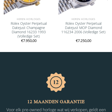
HEREN HORLOGES
HEREN HORLOGES
Rolex Oyster Perpetual
Rolex Oyster Perpetual
Datejust Champagne
Datejust MOP Diamond
Diamond 16233 1993
116234 2006 (Volledige Set)
(Volledige Set)
€
7.950,00
€
7.250,00
12 MAANDEN GARANTIE
Voor elk pre-owned horloge wat wij verkopen, geldt een