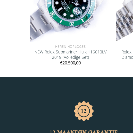
HEREN HORLOGES
26660 2022
NEW Rolex Submariner Hulk 116610LV
Rolex
2019 (Volledige Set)
Diamo
€
20.500,00
12 MAANDEN GARANTIE