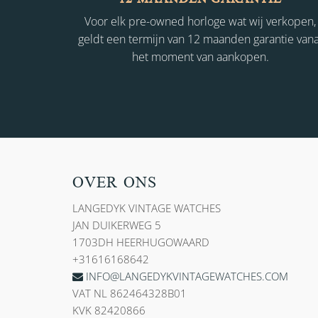
Voor elk pre-owned horloge wat wij verkopen,
geldt een termijn van 12 maanden garantie vana
het moment van aankopen.
OVER ONS
LANGEDYK VINTAGE WATCHES
JAN DUIKERWEG 5
1703DH HEERHUGOWAARD
+31616168642
INFO@LANGEDYKVINTAGEWATCHES.COM
VAT NL 862464328B01
KVK 82420866