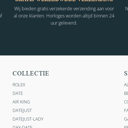
Wij bieden gratis verzekerde verzending aan voor
N
f
al onze klanten. Horloges worden altijd binnen 24
uur geleverd.
COLLECTIE
S
ROLEX
A
DATE
B
AIR KING
C
DATEJUST
F
DATEJUST-LADY
G
DAY-DATE
P