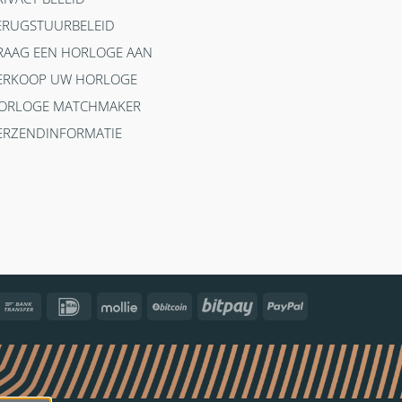
ERUGSTUURBELEID
RAAG EEN HORLOGE AAN
ERKOOP UW HORLOGE
ORLOGE MATCHMAKER
ERZENDINFORMATIE
ncontact
Bank
IDeal
Mollie
BitCoin
Bitpay
PayPal
Transfer