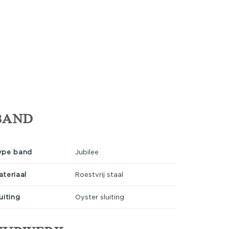
BAND
ype band
Jubilee
ateriaal
Roestvrij staal
uiting
Oyster sluiting