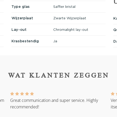
Type glas
Saffier kristal
Wijzerplaat
Zwarte Wijzerplaat
K
Lay-out
Chromalight lay-out
Q
Krasbestendig
Ja
D
WAT KLANTEN ZEGGEN
rom
Great communication and super service. Highly
Ver
recommended!
its