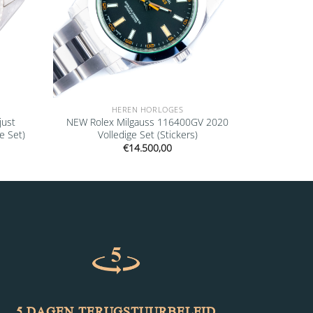
HEREN HORLOGES
just
NEW Rolex Milgauss 116400GV 2020
e Set)
Volledige Set (Stickers)
€
14.500,00
5 DAGEN TERUGSTUURBELEID