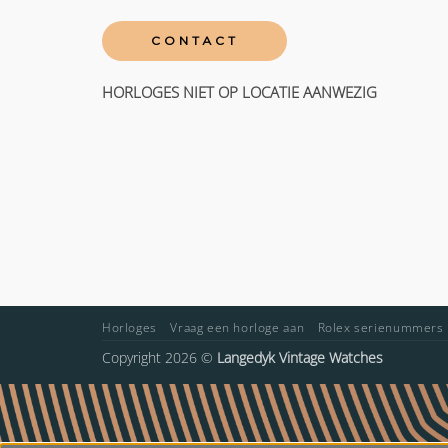
CONTACT
HORLOGES NIET OP LOCATIE AANWEZIG
Horloges
Vraag een horloge aan
Rolex serienummers
Copyright 2026 ©
Langedyk Vintage Watches