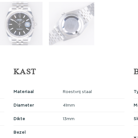
KAST
Materiaal
Roestvrij staal
T
Diameter
41mm
M
Dikte
13mm
Sl
Bezel