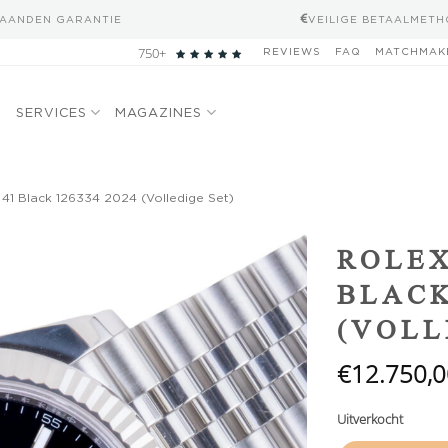
MAANDEN GARANTIE
VEILIGE BETAALMET
750+
REVIEWS
FAQ
MATCHMAK
N
SERVICES
MAGAZINES
 41 Black 126334 2024 (Volledige Set)
Add to
ROLEX
wishlist
BLACK
(VOLL
€
12.750,0
Uitverkocht