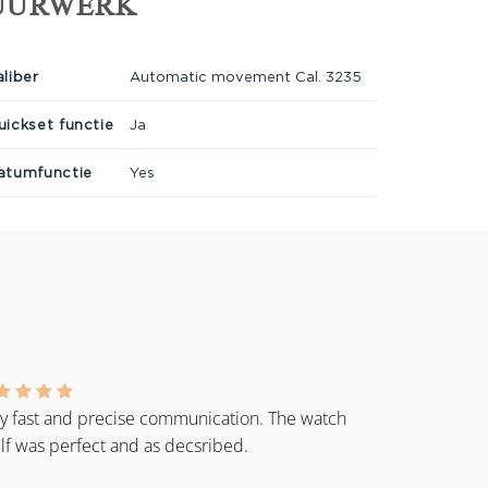
UURWERK
aliber
Automatic movement Cal. 3235
uickset functie
Ja
atumfunctie
Yes
y fast and precise communication. The watch
elf was perfect and as decsribed.