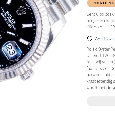
HERINNE
Bent u op zoek 
hoogte zodra we
Klik op de "HE
Add to wish
Rolex Oyster Pe
Datejust 126334
roestvrij stalen
faded bezel. D
uurwerk kaliber
krasbestendig sa
wordt met de vo