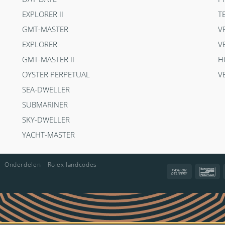
EXPLORER II
T
GMT-MASTER
V
EXPLORER
V
GMT-MASTER II
H
OYSTER PERPETUAL
V
SEA-DWELLER
SUBMARINER
SKY-DWELLER
YACHT-MASTER
Onderdelen
Rolex landcodes
Cash
Ba
On
Delivery