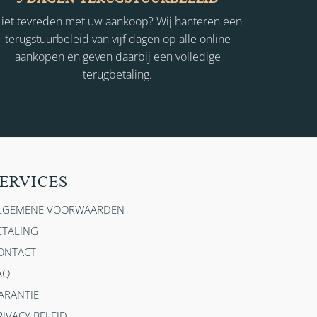
iet tevreden met uw aankoop? Wij hanteren een
terugstuurbeleid van vijf dagen op alle online
aankopen en geven daarbij een volledige
terugbetaling.
ERVICES
LGEMENE VOORWAARDEN
ETALING
ONTACT
AQ
ARANTIE
RIVACY BELEID