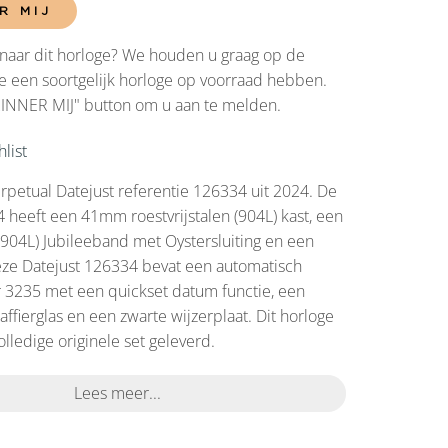
R MIJ
naar dit horloge? We houden u graag op de
 een soortgelijk horloge op voorraad hebben.
RINNER MIJ" button om u aan te melden.
list
rpetual Datejust referentie 126334 uit 2024. De
 heeft een 41mm roestvrijstalen (904L) kast, een
 (904L) Jubileeband met Oystersluiting en een
eze Datejust 126334 bevat een automatisch
 3235 met een quickset datum functie, een
ffierglas en een zwarte wijzerplaat. Dit horloge
lledige originele set geleverd.
Lees meer...