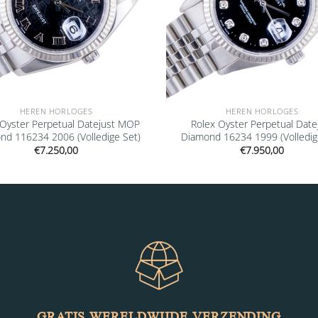
HEREN HORLOGES
HEREN HORLOGES
 Oyster Perpetual Datejust MOP
Rolex Oyster Perpetual Date
nd 116234 2006 (Volledige Set)
Diamond 16234 1999 (Volledig
€
7.250,00
€
7.950,00
GRATIS WERELDWIJDE VERZENDING