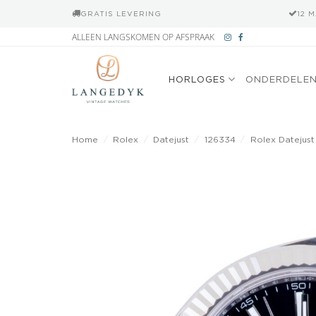
GRATIS LEVERING
12 
Ga
ALLEEN LANGSKOMEN OP AFSPRAAK
naar
inhoud
HORLOGES
ONDERDELE
Home
/
Rolex
/
Datejust
/
126334
/
Rolex Datejust