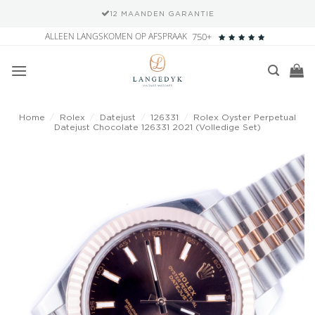
12 MAANDEN GARANTIE
Ga
ALLEEN LANGSKOMEN OP AFSPRAAK
750+
naar
inhoud
Home
/
Rolex
/
Datejust
/
126331
/
Rolex Oyster Perpetual
Datejust Chocolate 126331 2021 (Volledige Set)
Add to
wishlist