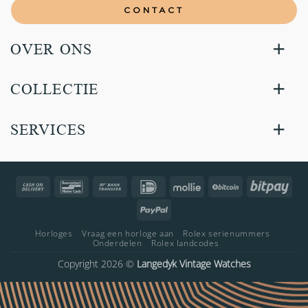
CONTACT
OVER ONS
COLLECTIE
SERVICES
Cash
Bancontact
Bank
IDeal
Mollie
BitCoin
Bitp
On
Transfer
PayPal
Delivery
Horloges
Vraag een horloge aan
Rolex serienummers
Onderdelen
Rolex landcodes
Copyright 2026 ©
Langedyk Vintage Watches