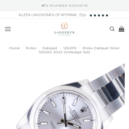
12 MAANDEN GARANTIE
Ga
ALLEEN LANGSKOMEN OP AFSPRAAK
750+
naar
inhoud
Home
/
Rolex
/
Datejust
/
126200
/
Rolex Datejust Silver
126200 2022 (Volledige Set)
Add to
wishlist