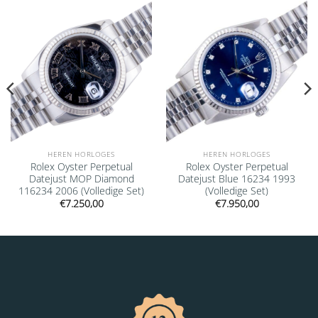
Add to
Add to
wishlist
wishlist
HEREN HORLOGES
HEREN HORLOGES
Rolex Oyster Perpetual
Rolex Oyster Perpetual
Datejust MOP Diamond
Datejust Blue 16234 1993
116234 2006 (Volledige Set)
(Volledige Set)
€
7.250,00
€
7.950,00