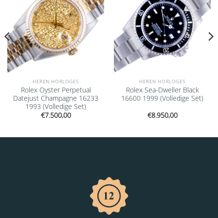
HEREN HORLOGES
HEREN HORLOGES
Rolex Oyster Perpetual
Rolex Sea-Dweller Black
Datejust Champagne 16233
16600 1999 (Volledige Set)
1993 (Volledige Set)
€
7.500,00
€
8.950,00