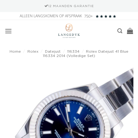
12 MAANDEN GARANTIE
Ga
ALLEEN LANGSKOMEN OP AFSPRAAK
750+
naar
inhoud
Home
/
Rolex
/
Datejust
/
116334
/
Rolex Datejust 41 Blue
116334 2014 (Volledige Set)
Add to
wishlist