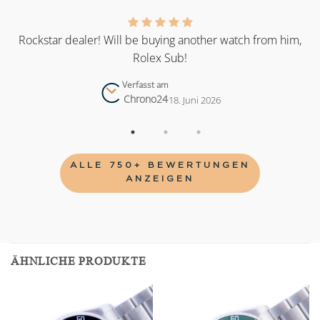
as
Rockstar dealer! Will be buying another watch from him,
Rolex Sub!
Verfasst am
Chrono24
18. Juni 2026
ALLE 750+ BEWERTUNGEN
ANZEIGEN
ÄHNLICHE PRODUKTE
Add to
Add to
wishlist
wishlist