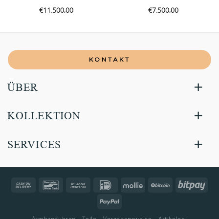
€
11.500,00
€
7.500,00
KONTAKT
ÜBER
KOLLEKTION
SERVICES
Cash
Bancontact
Bank
IDeal
Mollie
BitCoin
Bitp
On
Transfer
PayPal
Delivery
Armbanduhren
Teile
Vorgehensweise
Artikelen