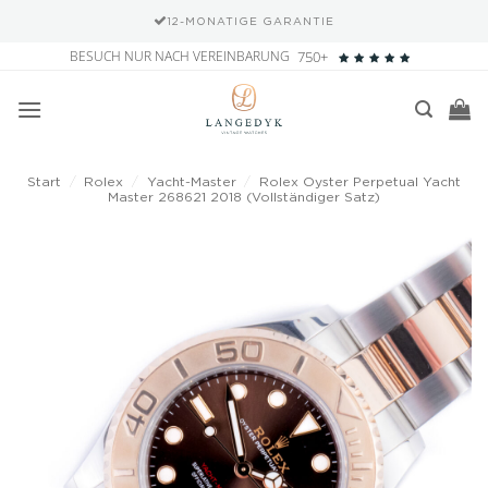
12-MONATIGE GARANTIE
Zum
BESUCH NUR NACH VEREINBARUNG
750+
Inhalt
springen
Start
/
Rolex
/
Yacht-Master
/
Rolex Oyster Perpetual Yacht
Master 268621 2018 (Vollständiger Satz)
Add to
wishlist