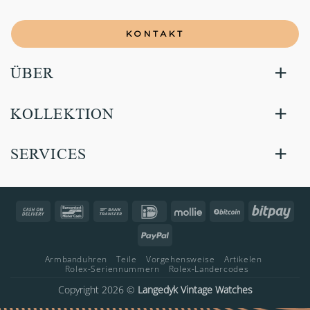
KONTAKT
ÜBER
KOLLEKTION
SERVICES
Cash
Bancontact
Bank
IDeal
Mollie
BitCoin
Bitp
On
Transfer
PayPal
Delivery
Armbanduhren
Teile
Vorgehensweise
Artikelen
Rolex-Seriennummern
Rolex-Landercodes
Copyright 2026 ©
Langedyk Vintage Watches