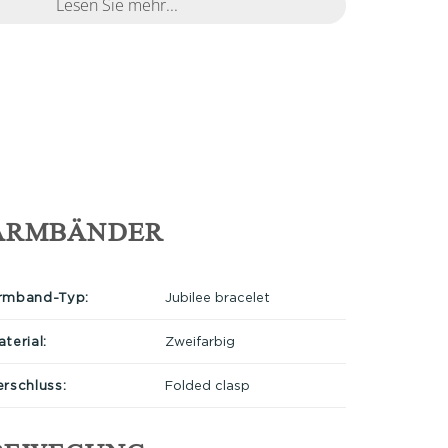
Lesen Sie mehr...
ARMBÄNDER
rmband-Typ:
Jubilee bracelet
terial:
Zweifarbig
erschluss:
Folded clasp