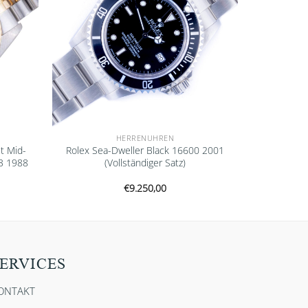
HERRENUHREN
t Mid-
Rolex Sea-Dweller Black 16600 2001
3 1988
(Vollständiger Satz)
€
9.250,00
ERVICES
ONTAKT