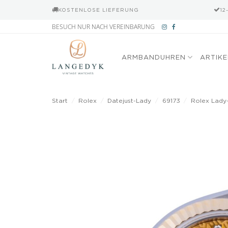
KOSTENLOSE LIEFERUNG
12
Zum
BESUCH NUR NACH VEREINBARUNG
Inhalt
springen
ARMBANDUHREN
ARTIK
Start
/
Rolex
/
Datejust-Lady
/
69173
/
Rolex Lady