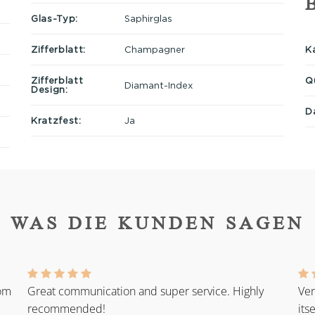
Glas-Typ:
Saphirglas
Ka
Zifferblatt:
Champagner
Q
Zifferblatt
Diamant-Index
Design:
D
Kratzfest:
Ja
WAS DIE KUNDEN SAGEN
rom
Great communication and super service. Highly
Ver
recommended!
its