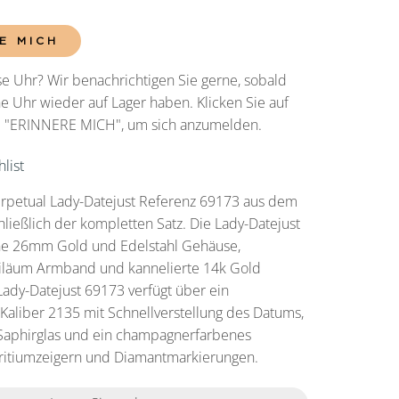
E MICH
e Uhr? Wir benachrichtigen Sie gerne, sobald
he Uhr wieder auf Lager haben. Klicken Sie auf
he "ERINNERE MICH", um sich anzumelden.
list
erpetual Lady-Datejust Referenz 69173 aus dem
hließlich der kompletten Satz. Die Lady-Datejust
ne 26mm Gold und Edelstahl Gehäuse,
biläum Armband und kannelierte 14k Gold
Lady-Datejust 69173 verfügt über ein
aliber 2135 mit Schnellverstellung des Datums,
 Saphirglas und ein champagnerfarbenes
 Tritiumzeigern und Diamantmarkierungen.