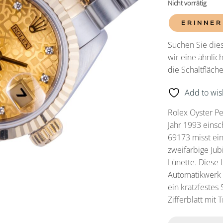
Nicht vorrätig
ERINNER
Suchen Sie dies
wir eine ähnlic
die Schaltfläc
Add to wish
Rolex Oyster P
Jahr 1993 einsc
69173 misst ei
zweifarbige Ju
Lünette. Diese 
Automatikwerk K
ein kratzfestes
Zifferblatt mit