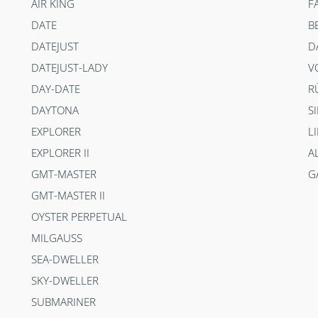
AIR KING
F
DATE
B
DATEJUST
D
DATEJUST-LADY
V
DAY-DATE
R
DAYTONA
S
EXPLORER
L
EXPLORER II
A
GMT-MASTER
G
GMT-MASTER II
OYSTER PERPETUAL
MILGAUSS
SEA-DWELLER
SKY-DWELLER
SUBMARINER