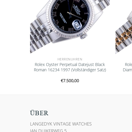
HERRENUHREN
400GV 2020
Rolex Oyster Perpetual Datejust Black
Rol
fkleber
Roman 16234 1997 (Vollständiger Satz)
Diam
€
7.500,00
ÜBER
LANGEDYK VINTAGE WATCHES
JAN DUIKERWEG 5