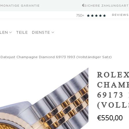
-MONATIGE GARANTIE
SICHERE ZAHLUNGSART
750+
REVIEWS
ELEN
TEILE
DIENSTE
-Datejust Champagne Diamond 69173 1993 (Vollständiger Satz)
Add to
ROLEX
wishlist
CHAM
69173 
(VOLL
€
550,00