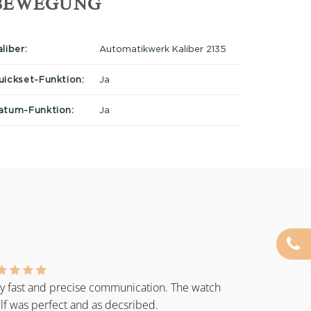
BEWEGUNG
liber:
Automatikwerk Kaliber 2135
uickset-Funktion:
Ja
atum-Funktion:
Ja
y fast and precise communication. The watch
elf was perfect and as decsribed.