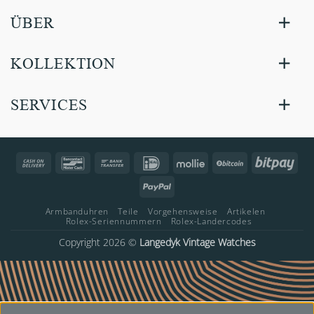
ÜBER
KOLLEKTION
SERVICES
Cash
Bancontact
Bank
IDeal
Mollie
BitCoin
Bitp
On
Transfer
PayPal
Delivery
Armbanduhren
Teile
Vorgehensweise
Artikelen
Rolex-Seriennummern
Rolex-Landercodes
Copyright 2026 ©
Langedyk Vintage Watches