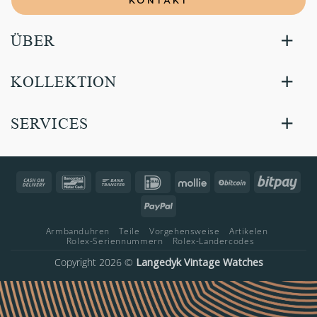
KONTAKT
ÜBER
KOLLEKTION
SERVICES
Cash
Bancontact
Bank
IDeal
Mollie
BitCoin
Bitp
On
Transfer
PayPal
Delivery
Armbanduhren
Teile
Vorgehensweise
Artikelen
Rolex-Seriennummern
Rolex-Landercodes
Copyright 2026 ©
Langedyk Vintage Watches