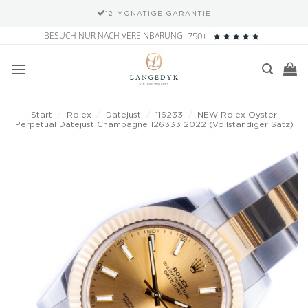
12-MONATIGE GARANTIE
Zum
BESUCH NUR NACH VEREINBARUNG
750+
Inhalt
springen
Start
/
Rolex
/
Datejust
/
116233
/
NEW Rolex Oyster
Perpetual Datejust Champagne 126333 2022 (Vollständiger Satz)
Add to
wishlist