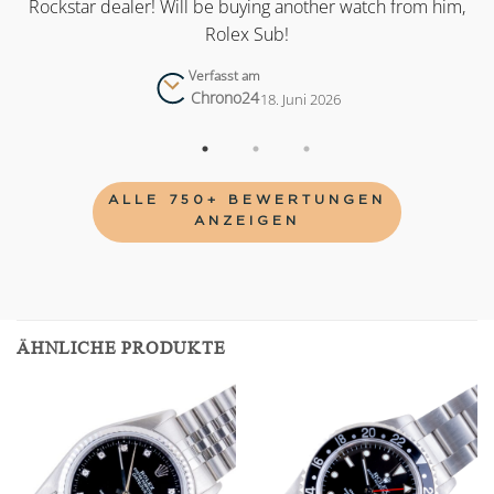
as
Rockstar dealer! Will be buying another watch from him,
Rolex Sub!
Verfasst am
Chrono24
18. Juni 2026
ALLE 750+ BEWERTUNGEN
ANZEIGEN
ÄHNLICHE PRODUKTE
Add to
Add to
wishlist
wishlist