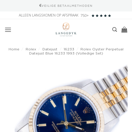
RETOUR GARANTIE
Ga
ALLEEN LANGSKOMEN OP AFSPRAAK
750+
naar
inhoud
Home
/
Rolex
/
Datejust
/
16233
/
Rolex Oyster Perpetual
Datejust Blue 16233 1993 (Volledige Set)
Add to
wishlist