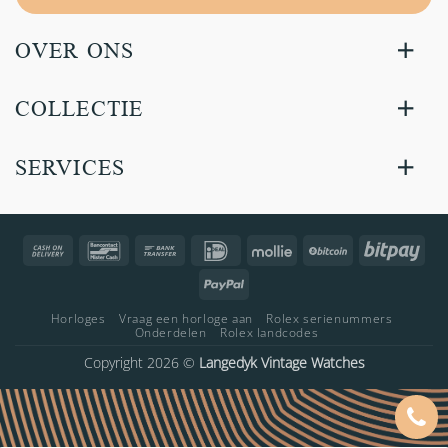
OVER ONS
COLLECTIE
SERVICES
Cash
Bancontact
Bank
IDeal
Mollie
BitCoin
Bitp
On
Transfer
PayPal
Delivery
Horloges
Vraag een horloge aan
Rolex serienummers
Onderdelen
Rolex landcodes
Copyright 2026 ©
Langedyk Vintage Watches