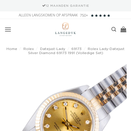
12 MAANDEN GARANTIE
Ga
ALLEEN LANGSKOMEN OP AFSPRAAK
750+
naar
inhoud
Home
/
Rolex
/
Datejust-Lady
/
69173
/
Rolex Lady-Datejust
Silver Diamond 69173 1991 (Volledige Set)
Add to
wishlist