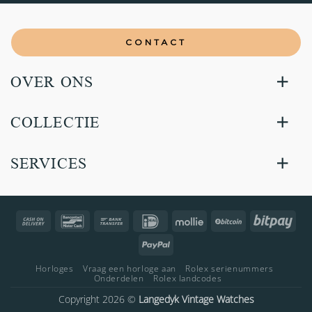
CONTACT
OVER ONS
COLLECTIE
SERVICES
Cash
Bancontact
Bank
IDeal
Mollie
BitCoin
Bitp
On
Transfer
PayPal
Delivery
Horloges
Vraag een horloge aan
Rolex serienummers
Onderdelen
Rolex landcodes
Copyright 2026 ©
Langedyk Vintage Watches