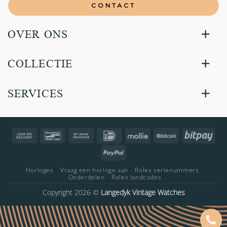
CONTACT
OVER ONS
COLLECTIE
SERVICES
Cash
Bancontact
Bank
IDeal
Mollie
BitCoin
Bitp
On
Transfer
PayPal
Delivery
Horloges
Vraag een horloge aan
Rolex serienummers
Onderdelen
Rolex landcodes
Copyright 2026 ©
Langedyk Vintage Watches