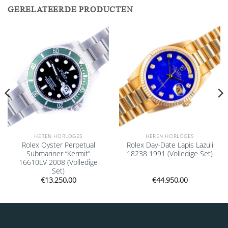
GERELATEERDE PRODUCTEN
Add to
Add to
wishlist
wishlist
HEREN HORLOGES
HEREN HORLOGES
Rolex Oyster Perpetual
Rolex Day-Date Lapis Lazuli
Submariner “Kermit”
18238 1991 (Volledige Set)
16610LV 2008 (Volledige
Set)
€
13.250,00
€
44.950,00