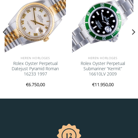
HEREN HORLOGES
HEREN HORLOGES
Rolex Oyster Perpetual
Rolex Oyster Perpetual
Datejust Pyramid Roman
Submariner “Kermit”
16233 1997
16610LV 2009
€
6.750,00
€
11.950,00