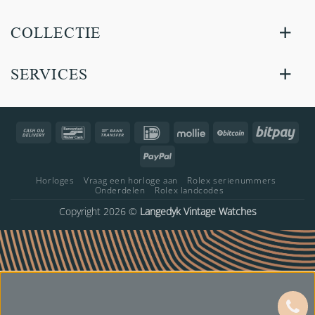
COLLECTIE
SERVICES
Cash
Bancontact
Bank
IDeal
Mollie
BitCoin
Bitp
On
Transfer
PayPal
Delivery
Horloges
Vraag een horloge aan
Rolex serienummers
Onderdelen
Rolex landcodes
Copyright 2026 ©
Langedyk Vintage Watches