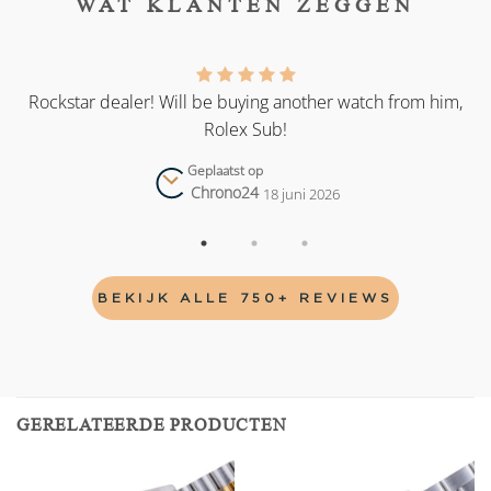
WAT KLANTEN ZEGGEN
as
Rockstar dealer! Will be buying another watch from him,
Rolex Sub!
Geplaatst op
Chrono24
18 juni 2026
BEKIJK ALLE 750+ REVIEWS
GERELATEERDE PRODUCTEN
Add to
Add to
wishlist
wishlist