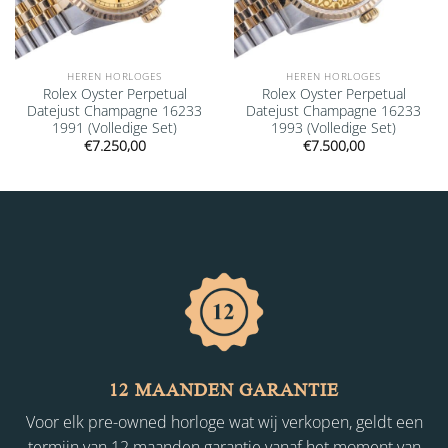
HEREN HORLOGES
HEREN HORLOGES
Rolex Oyster Perpetual
Rolex Oyster Perpetual
Datejust Champagne 16233
Datejust Champagne 16233
1991 (Volledige Set)
1993 (Volledige Set)
€
7.250,00
€
7.500,00
12 MAANDEN GARANTIE
Voor elk pre-owned horloge wat wij verkopen, geldt een
termijn van 12 maanden garantie vanaf het moment van