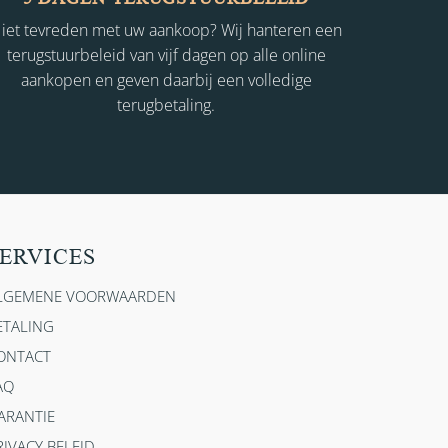
iet tevreden met uw aankoop? Wij hanteren een
terugstuurbeleid van vijf dagen op alle online
aankopen en geven daarbij een volledige
terugbetaling.
ERVICES
LGEMENE VOORWAARDEN
ETALING
ONTACT
AQ
ARANTIE
RIVACY BELEID