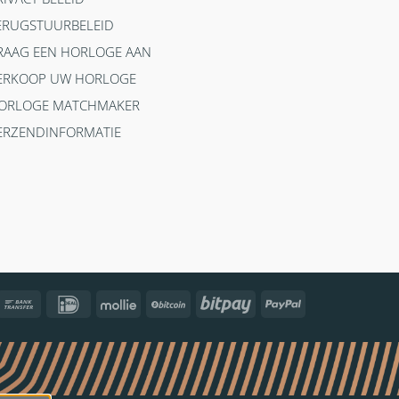
ERUGSTUURBELEID
RAAG EEN HORLOGE AAN
ERKOOP UW HORLOGE
ORLOGE MATCHMAKER
ERZENDINFORMATIE
ncontact
Bank
IDeal
Mollie
BitCoin
Bitpay
PayPal
Transfer