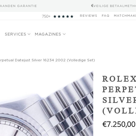
MAANDEN GARANTIE
VEILIGE BETAALMET
750+
REVIEWS
FAQ
MATCHMAK
N
SERVICES
MAGAZINES
rpetual Datejust Silver 16234 2002 (Volledige Set)
Add to
ROLEX
wishlist
PERPE
SILVE
(VOLL
€
7.250,00