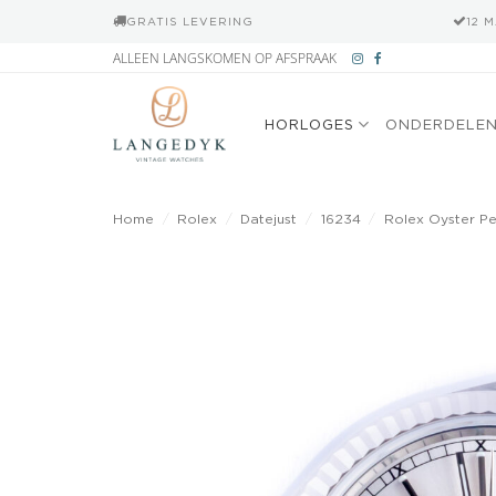
GRATIS LEVERING
12 
Ga
ALLEEN LANGSKOMEN OP AFSPRAAK
naar
inhoud
HORLOGES
ONDERDELE
Home
/
Rolex
/
Datejust
/
16234
/
Rolex Oyster Pe