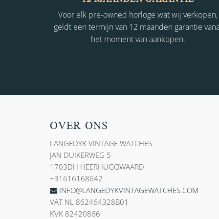
Voor elk pre-owned horloge wat wij verkopen,
geldt een termijn van 12 maanden garantie vana
het moment van aankopen.
OVER ONS
LANGEDYK VINTAGE WATCHES
JAN DUIKERWEG 5
1703DH HEERHUGOWAARD
+31616168642
INFO@LANGEDYKVINTAGEWATCHES.COM
VAT NL 862464328B01
KVK 82420866