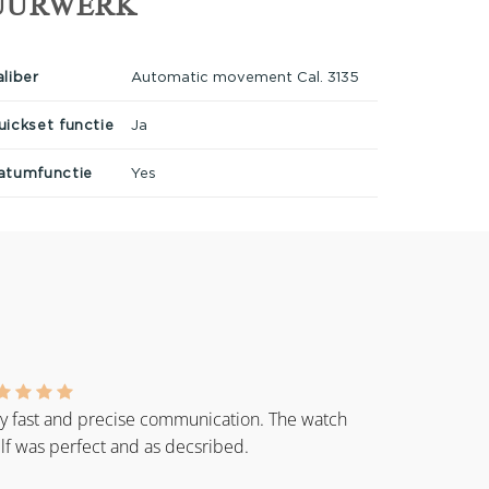
UURWERK
aliber
Automatic movement Cal. 3135
uickset functie
Ja
atumfunctie
Yes
y fast and precise communication. The watch
elf was perfect and as decsribed.