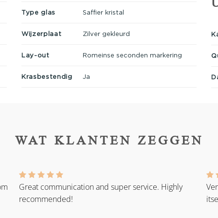
Type glas
Saffier kristal
Wijzerplaat
Zilver gekleurd
K
Lay-out
Romeinse seconden markering
Q
Krasbestendig
Ja
D
WAT KLANTEN ZEGGEN
rom
Great communication and super service. Highly
Ver
recommended!
its