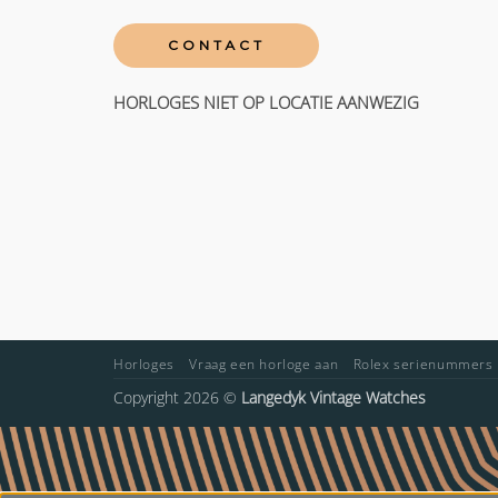
CONTACT
HORLOGES NIET OP LOCATIE AANWEZIG
Horloges
Vraag een horloge aan
Rolex serienummers
Copyright 2026 ©
Langedyk Vintage Watches