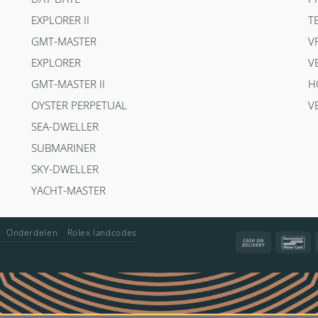
EXPLORER II
T
GMT-MASTER
V
EXPLORER
V
GMT-MASTER II
H
OYSTER PERPETUAL
V
SEA-DWELLER
SUBMARINER
SKY-DWELLER
YACHT-MASTER
Onderdelen
Rolex landcodes
Cash
Ba
On
Delivery