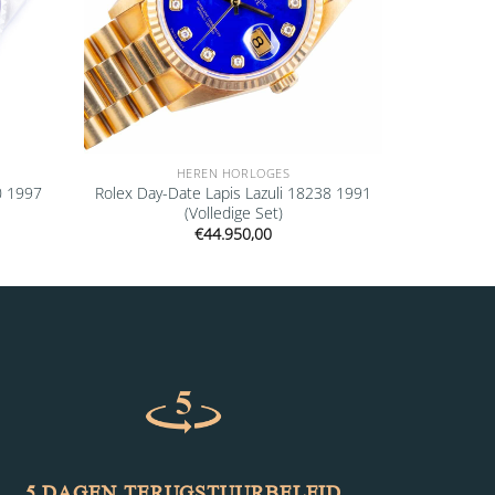
HEREN HORLOGES
0 1997
Rolex Day-Date Lapis Lazuli 18238 1991
(Volledige Set)
€
44.950,00
5 DAGEN TERUGSTUURBELEID