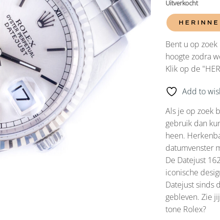
Uitverkocht
HERINNE
Bent u op zoek 
hoogte zodra we
Klik op de "HE
Add to wish
Als je op zoek 
gebruik dan kun
heen. Herkenbaa
datumvenster m
De Datejust 162
iconische desig
Datejust sinds 
gebleven. Zie j
tone Rolex?