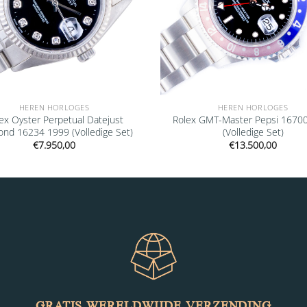
HEREN HORLOGES
HEREN HORLOGES
ex Oyster Perpetual Datejust
Rolex GMT-Master Pepsi 1670
nd 16234 1999 (Volledige Set)
(Volledige Set)
€
7.950,00
€
13.500,00
GRATIS WERELDWIJDE VERZENDING