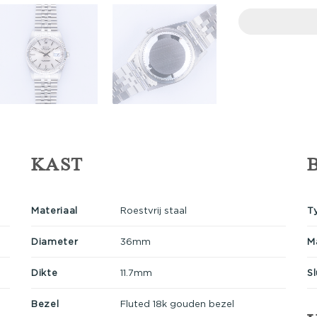
KAST
Materiaal
Roestvrij staal
T
Diameter
36mm
M
Dikte
11.7mm
Sl
Bezel
Fluted 18k gouden bezel