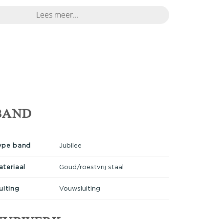
Lees meer...
BAND
ype band
Jubilee
ateriaal
Goud/roestvrij staal
uiting
Vouwsluiting