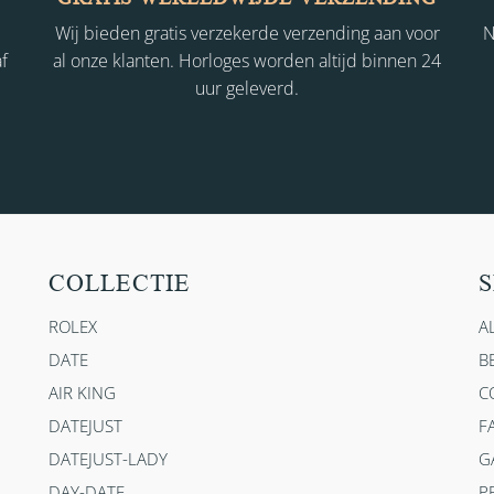
Wij bieden gratis verzekerde verzending aan voor
N
f
al onze klanten. Horloges worden altijd binnen 24
uur geleverd.
COLLECTIE
S
ROLEX
A
DATE
B
AIR KING
C
DATEJUST
F
DATEJUST-LADY
G
DAY-DATE
P