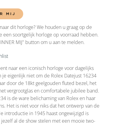
R MIJ
naar dit horloge? We houden u graag op de
 een soortgelijk horloge op voorraad hebben.
RINNER MIJ" button om u aan te melden.
list
bent naar een iconisch horloge voor dagelijks
 je eigenlijk niet om de Rolex Datejust 16234
r door de 18kt geelgouden fluted bezel, het
et vergrootglas en comfortabele jubilee band.
34 is de ware belichaming van Rolex en haar
ns. Het is niet voor niks dat het ontwerp van de
de introductie in 1945 haast ongewijzigd is
ij jezelf al de show stelen met een mooie two-