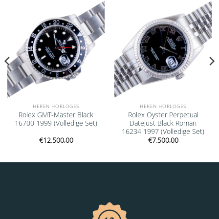
Add to
Add to
wishlist
wishlist
HEREN HORLOGES
HEREN HORLOGES
Rolex GMT-Master Black
Rolex Oyster Perpetual
16700 1999 (Volledige Set)
Datejust Black Roman
16234 1997 (Volledige Set)
€
12.500,00
€
7.500,00