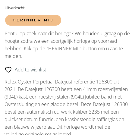
Uitverkocht
HERINNER MIJ
Bent u op zoek naar dit horloge? We houden u graag op de
hoogte zodra we een soortgelijk horloge op voorraad
hebben. Klik op de "HERINNER MIJ" button om u aan te
melden.
Add to wishlist
Rolex Oyster Perpetual Datejust referentie 126300 uit
2021. De Datejust 126300 heeft een 41mm roestvrijstalen
(904L) kast, een roestvrij stalen (904L) Jubilee band met
Oystersluiting en een gladde bezel. Deze Datejust 126300
bevat een automatisch uurwerk kaliber 3235 met een
quickset datum functie, een krasbestendig saffierglas en
een blauwe wijzerplaat. Dit horloge wordt met de
volledige originele set geleverd.