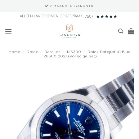
12 MAANDEN GARANTIE
Ga
ALLEEN LANGSKOMEN OP AFSPRAAK
750+
naar
inhoud
Home
/
Rolex
/
Datejust
/
126300
/
Rolex Datejust 41 Blue
126300 2021 (Volledige Set)
Add to
wishlist