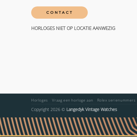
CONTACT
HORLOGES NIET OP LOCATIE AANWEZIG
Horloges
Vraag een horloge aan
Rolex serienummers
Copyright 2026 ©
Langedyk Vintage Watches