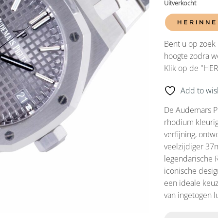
Uitverkocht
HERINNE
Bent u op zoek 
hoogte zodra we
Klik op de "HE
Add to wish
De Audemars P
rhodium kleurig
verfijning, ontw
veelzijdiger 37
legendarische R
iconische desig
een ideale keu
van ingetogen l