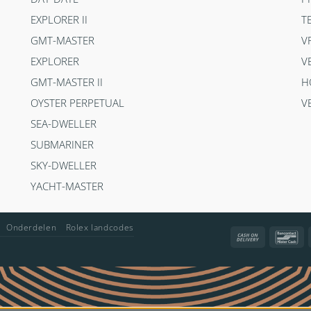
EXPLORER II
T
GMT-MASTER
V
EXPLORER
V
GMT-MASTER II
H
OYSTER PERPETUAL
V
SEA-DWELLER
SUBMARINER
SKY-DWELLER
YACHT-MASTER
Onderdelen
Rolex landcodes
Cash
Ba
On
Delivery