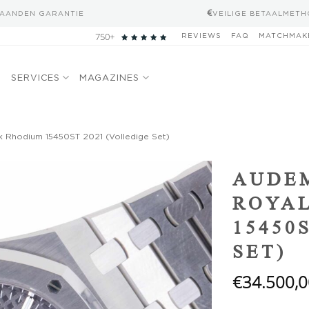
MAANDEN GARANTIE
VEILIGE BETAALMET
750+
REVIEWS
FAQ
MATCHMAK
N
SERVICES
MAGAZINES
 Rhodium 15450ST 2021 (Volledige Set)
Add to
AUDEM
wishlist
ROYA
15450
SET)
€
34.500,0