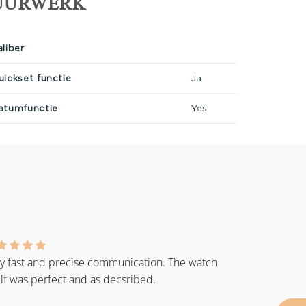
UURWERK
aliber
uickset functie
Ja
atumfunctie
Yes
y fast and precise communication. The watch
elf was perfect and as decsribed.