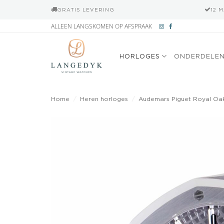
GRATIS LEVERING
12 
Ga
ALLEEN LANGSKOMEN OP AFSPRAAK
naar
inhoud
HORLOGES
ONDERDELE
Home
/
Heren horloges
/
Audemars Piguet Royal Oak