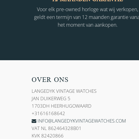
Voor elk pre-owned horloge wat wij verkopen,
geldt een termijn van 12 maanden garantie vana
het moment van aankopen.
OVER ONS
LANGEDYK VINTAGE WATCHES
JAN DUIKERWEG 5
1703DH HEERHUGOWAARD
+31616168642
INFO@LANGEDYKVINTAGEWATCHES.COM
VAT NL 862464328B01
KVK 82420866