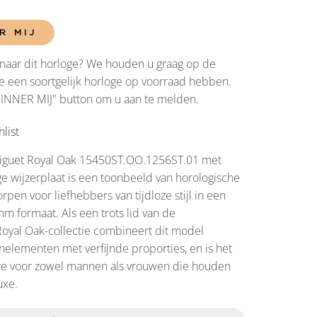
R MIJ
naar dit horloge? We houden u graag op de
 een soortgelijk horloge op voorraad hebben.
RINNER MIJ" button om u aan te melden.
list
iguet Royal Oak 15450ST.OO.1256ST.01 met
e wijzerplaat is een toonbeeld van horologische
orpen voor liefhebbers van tijdloze stijl in een
mm formaat. Als een trots lid van de
oyal Oak-collectie combineert dit model
nelementen met verfijnde proporties, en is het
ze voor zowel mannen als vrouwen die houden
uxe.