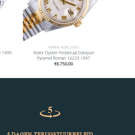
HEREN HORLOGES
0 1999
Rolex Oyster Perpetual Datejust
Pyramid Roman 16233 1997
€
6.750,00
5 DAGEN TERUGSTUURBELEID