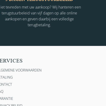
iet tevreden met uw aankoop? Wij hanteren een
terugstuurbeleid van vijf dagen op alle online
aankopen en geven daarbij een volledige
terugbetaling.
ERVICES
LGEMENE VOORWAARDEN
ETALING
ONTACT
AQ
ARANTIE
RIVACY BELEID