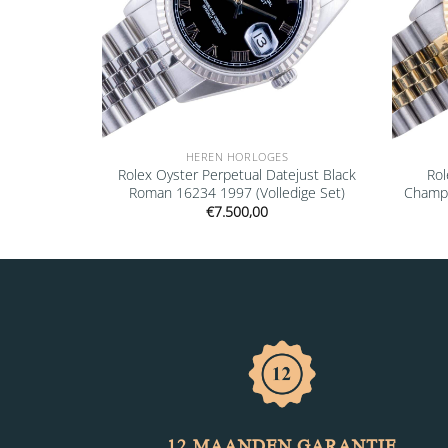
HEREN HORLOGES
ejust Black
Rolex Oyster Perpetual Datejust Black
Rol
edige Set)
Roman 16234 1997 (Volledige Set)
Champa
€
7.500,00
12 MAANDEN GARANTIE