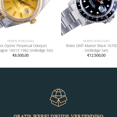
HEREN HORLOGES
HEREN HORLOGES
ex Oyster Perpetual Datejust
Rolex GMT-Master Black 1670
gne 16013 1982 (Volledige Set)
(Volledige Set)
€
6.500,00
€
12.500,00
GRATIS WERELDWIJDE VERZENDING