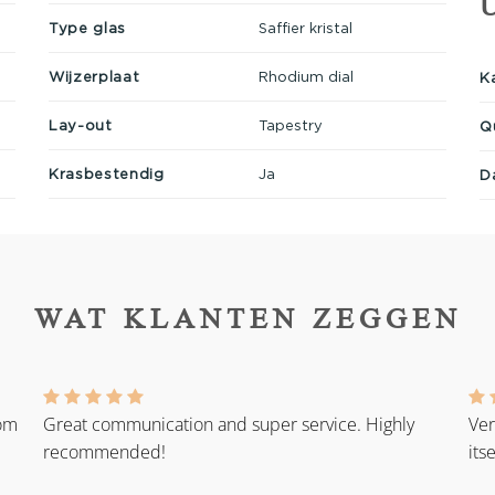
Type glas
Saffier kristal
Wijzerplaat
Rhodium dial
K
Lay-out
Tapestry
Q
Krasbestendig
Ja
D
WAT KLANTEN ZEGGEN
rom
Great communication and super service. Highly
Ver
recommended!
its