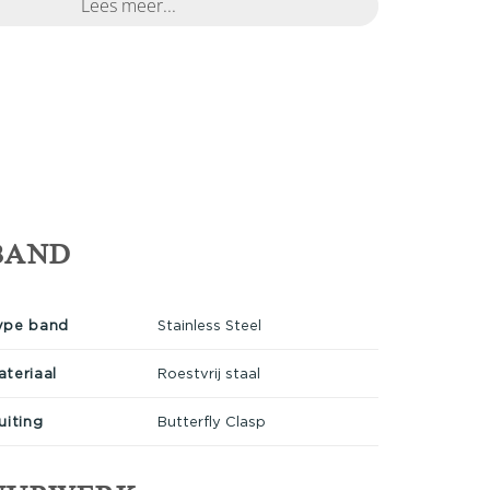
Lees meer...
BAND
ype band
Stainless Steel
ateriaal
Roestvrij staal
uiting
Butterfly Clasp