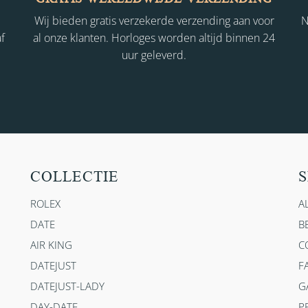
Wij bieden gratis verzekerde verzending aan voor
N
f
al onze klanten. Horloges worden altijd binnen 24
uur geleverd.
COLLECTIE
S
ROLEX
A
DATE
B
AIR KING
C
DATEJUST
F
DATEJUST-LADY
G
DAY-DATE
P