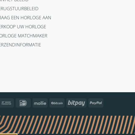
ERUGSTUURBELEID
RAAG EEN HORLOGE AAN
ERKOOP UW HORLOGE
ORLOGE MATCHMAKER
ERZENDINFORMATIE
ncontact
Bank
IDeal
Mollie
BitCoin
Bitpay
PayPal
Transfer