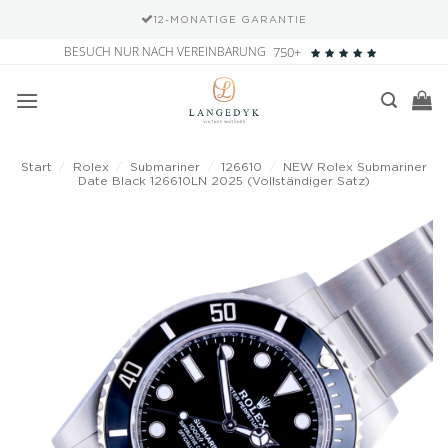
12-MONATIGE GARANTIE
Zum
BESUCH NUR NACH VEREINBARUNG
750+
Inhalt
springen
Start
/
Rolex
/
Submariner
/
126610
/
NEW Rolex Submariner
Date Black 126610LN 2025 (Vollständiger Satz)
Add to
wishlist