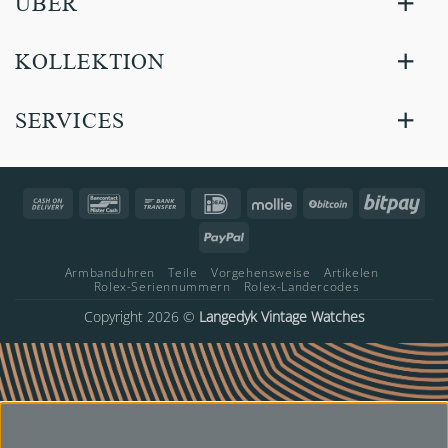
ÜBER
KOLLEKTION
SERVICES
Cash
Bancontact
Bank
IDeal
Mollie
BitCoin
Bitp
On
Transfer
PayPal
Delivery
Armbanduhren
Teile
Vorgehensweise
Artikelen
Rolex-Seriennummern
Rolex-Landercodes
Copyright 2026 ©
Langedyk Vintage Watches