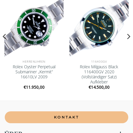
wishlist
wishlist
HERRENUHREN
116400GV
Rolex Oyster Perpetual
Rolex Milgauss Black
Submariner „Kermit“
116400GV 2020
16610LV 2009
(Vollständiger Satz)
Aufkleber
€
11.950,00
€
14.500,00
KONTAKT