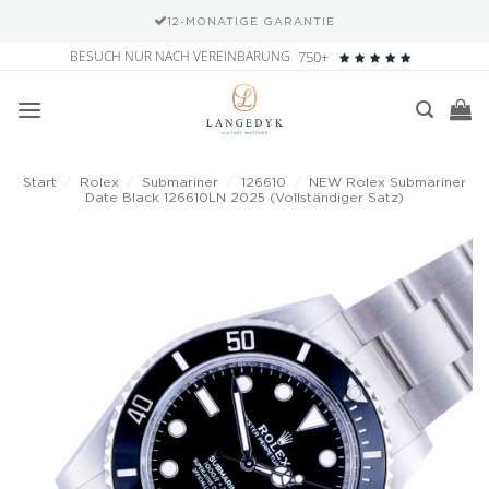
12-MONATIGE GARANTIE
Zum
BESUCH NUR NACH VEREINBARUNG
750+
Inhalt
springen
Start
/
Rolex
/
Submariner
/
126610
/
NEW Rolex Submariner
Date Black 126610LN 2025 (Vollständiger Satz)
Add to
wishlist