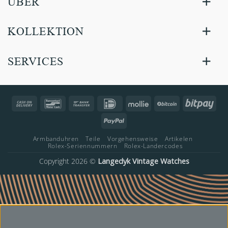
ÜBER
KOLLEKTION
SERVICES
Cash
Bancontact
Bank
IDeal
Mollie
BitCoin
Bitp
On
Transfer
PayPal
Delivery
Armbanduhren
Teile
Vorgehensweise
Artikelen
Rolex-Seriennummern
Rolex-Landercodes
Copyright 2026 ©
Langedyk Vintage Watches