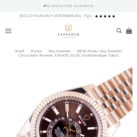
12-MONATIGE GARANTIE
Zum
BESUCH NUR NACH VEREINBARUNG
750+
Inhalt
springen
Start
/
Rolex
/
Sky-Dweller
/
NEW Rolex Sky-Dweller
Chocolate Roman 336935 2026 (Vollständiger Satz)
Add to
wishlist