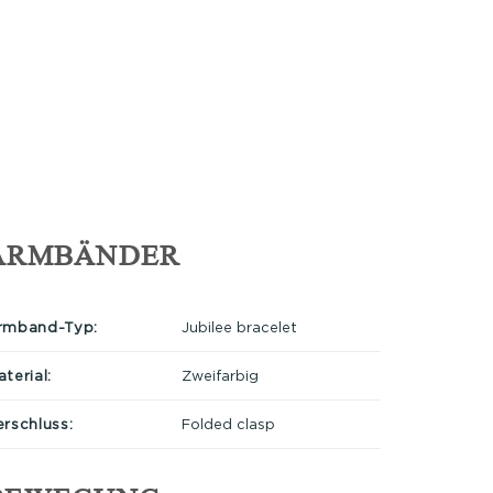
ARMBÄNDER
rmband-Typ:
Jubilee bracelet
terial:
Zweifarbig
erschluss:
Folded clasp