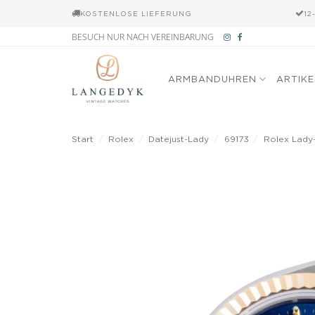
KOSTENLOSE LIEFERUNG
12
Zum
BESUCH NUR NACH VEREINBARUNG
Inhalt
springen
ARMBANDUHREN
ARTIK
Start
/
Rolex
/
Datejust-Lady
/
69173
/
Rolex Lady-