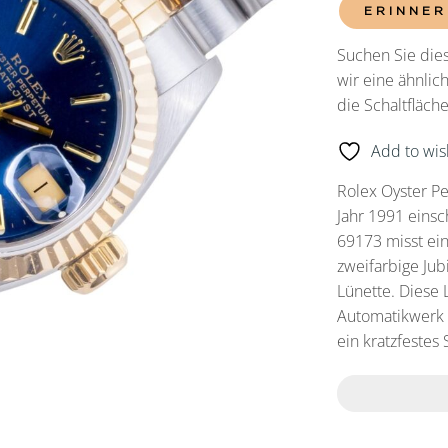
ERINNER
Suchen Sie dies
wir eine ähnlic
die Schaltfläc
Add to wish
Rolex Oyster P
Jahr 1991 einsc
69173 misst ei
zweifarbige Ju
Lünette. Diese 
Automatikwerk K
ein kratzfestes 