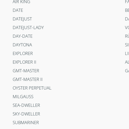
AIR KING
F
DATE
B
DATEJUST
D
DATEJUST-LADY
V
DAY-DATE
R
DAYTONA
S
EXPLORER
L
EXPLORER II
A
GMT-MASTER
G
GMT-MASTER II
OYSTER PERPETUAL
MILGAUSS
SEA-DWELLER
SKY-DWELLER
SUBMARINER