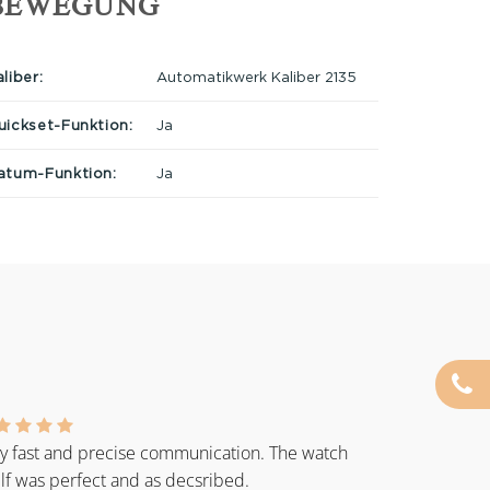
BEWEGUNG
liber:
Automatikwerk Kaliber 2135
uickset-Funktion:
Ja
atum-Funktion:
Ja
y fast and precise communication. The watch
elf was perfect and as decsribed.