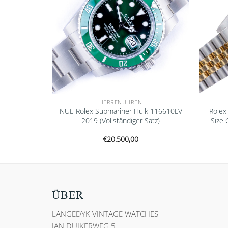
HERRENUHREN
ejust Black
NUE Rolex Submariner Hulk 116610LV
Rolex
ständiger
2019 (Vollständiger Satz)
Size 
€
20.500,00
ÜBER
LANGEDYK VINTAGE WATCHES
JAN DUIKERWEG 5