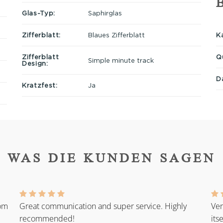
Glas-Typ:
Saphirglas
Ka
Zifferblatt:
Blaues Zifferblatt
Q
Zifferblatt
Simple minute track
Design:
D
Kratzfest:
Ja
WAS DIE KUNDEN SAGEN
rom
Great communication and super service. Highly
Ver
recommended!
its