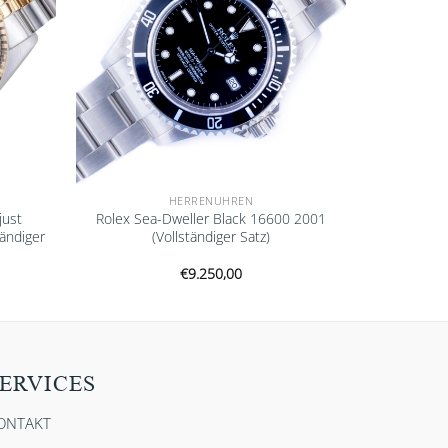
HERRENUHREN
just
Rolex Sea-Dweller Black 16600 2001
ändiger
(Vollständiger Satz)
€
9.250,00
ERVICES
ONTAKT