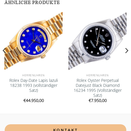
ÄHNLICHE PRODUKTE
Add to
Add to
wishlist
wishlist
HERRENUHREN
HERRENUHREN
Rolex Day-Date Lapis lazuli
Rolex Oyster Perpetual
18238 1993 (vollständiger
Datejust Black Diamond
Satz)
16234 1995 (Vollständiger
Satz)
€
44.950,00
€
7.950,00
KONTAKT