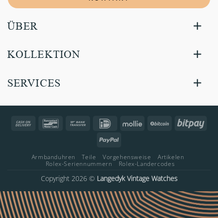
ÜBER
KOLLEKTION
SERVICES
Cash
Bancontact
Bank
IDeal
Mollie
BitCoin
Bitp
On
Transfer
PayPal
Delivery
Armbanduhren
Teile
Vorgehensweise
Artikelen
Rolex-Seriennummern
Rolex-Landercodes
Copyright 2026 ©
Langedyk Vintage Watches