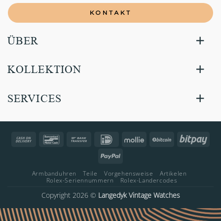
KONTAKT
ÜBER
KOLLEKTION
SERVICES
Cash
Bancontact
Bank
IDeal
Mollie
BitCoin
Bitp
On
Transfer
PayPal
Delivery
Armbanduhren
Teile
Vorgehensweise
Artikelen
Rolex-Seriennummern
Rolex-Landercodes
Copyright 2026 ©
Langedyk Vintage Watches