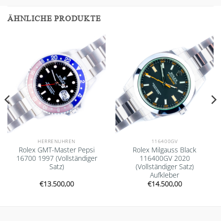
ÄHNLICHE PRODUKTE
Add to
Add to
wishlist
wishlist
HERRENUHREN
116400GV
Rolex GMT-Master Pepsi
Rolex Milgauss Black
16700 1997 (Vollständiger
116400GV 2020
Satz)
(Vollständiger Satz)
Aufkleber
€
13.500,00
€
14.500,00