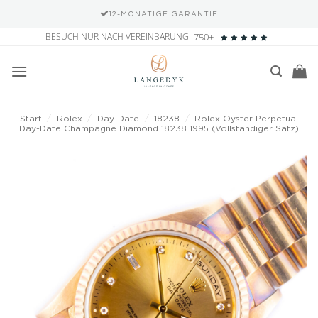
12-MONATIGE GARANTIE
Zum
BESUCH NUR NACH VEREINBARUNG
750+
Inhalt
springen
Start
/
Rolex
/
Day-Date
/
18238
/
Rolex Oyster Perpetual
Day-Date Champagne Diamond 18238 1995 (Vollständiger Satz)
Add to
wishlist