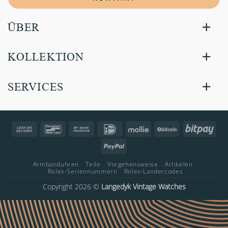
ÜBER
KOLLEKTION
SERVICES
Cash
Bancontact
Bank
IDeal
Mollie
BitCoin
Bitp
On
Transfer
PayPal
Delivery
Armbanduhren
Teile
Vorgehensweise
Artikelen
Rolex-Seriennummern
Rolex-Landercodes
Copyright 2026 ©
Langedyk Vintage Watches