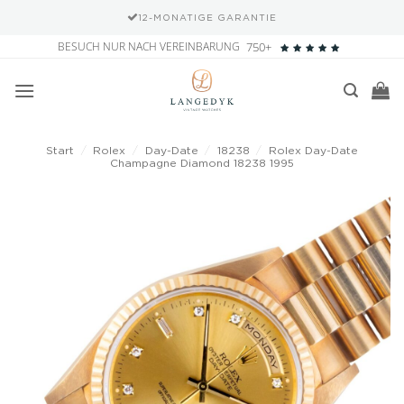
12-MONATIGE GARANTIE
Zum
BESUCH NUR NACH VEREINBARUNG
750+
Inhalt
springen
Start
/
Rolex
/
Day-Date
/
18238
/
Rolex Day-Date
Champagne Diamond 18238 1995
Add to
wishlist