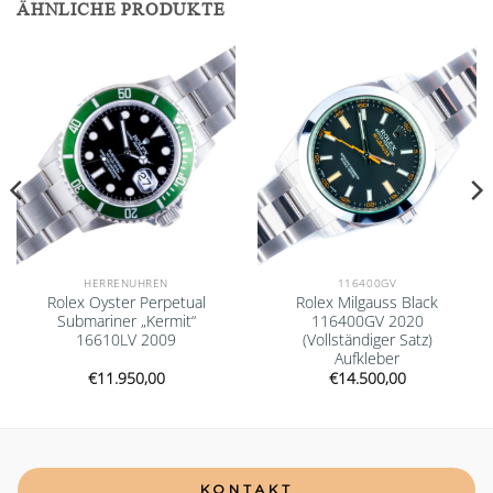
ÄHNLICHE PRODUKTE
Add to
Add to
wishlist
wishlist
HERRENUHREN
116400GV
Rolex Oyster Perpetual
Rolex Milgauss Black
Submariner „Kermit“
116400GV 2020
16610LV 2009
(Vollständiger Satz)
Aufkleber
€
11.950,00
€
14.500,00
KONTAKT