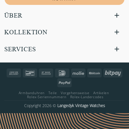
ÜBER
KOLLEKTION
SERVICES
Cash
Bancontact
Bank
IDeal
Mollie
BitCoin
Bitp
On
Transfer
PayPal
Delivery
Armbanduhren
Teile
Vorgehensweise
Artikelen
Rolex-Seriennummern
Rolex-Landercodes
Copyright 2026 ©
Langedyk Vintage Watches