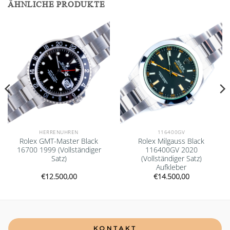
ÄHNLICHE PRODUKTE
Add to
Add to
wishlist
wishlist
HERRENUHREN
116400GV
Rolex GMT-Master Black
Rolex Milgauss Black
16700 1999 (Vollständiger
116400GV 2020
Satz)
(Vollständiger Satz)
Aufkleber
€
12.500,00
€
14.500,00
KONTAKT