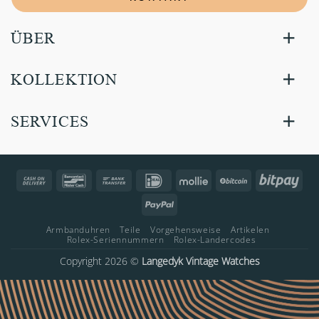
ÜBER
KOLLEKTION
SERVICES
Cash
Bancontact
Bank
IDeal
Mollie
BitCoin
Bitp
On
Transfer
PayPal
Delivery
Armbanduhren
Teile
Vorgehensweise
Artikelen
Rolex-Seriennummern
Rolex-Landercodes
Copyright 2026 ©
Langedyk Vintage Watches