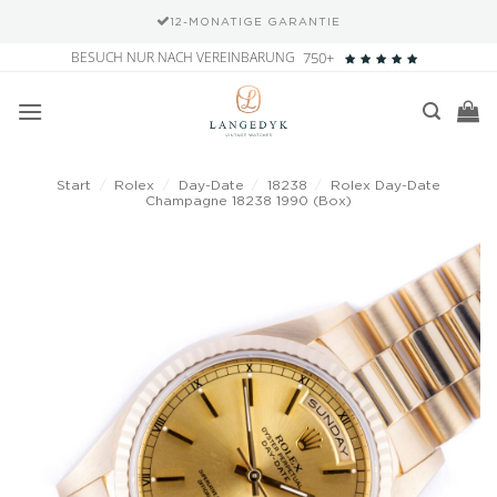
12-MONATIGE GARANTIE
Zum
BESUCH NUR NACH VEREINBARUNG
750+
Inhalt
springen
Start
/
Rolex
/
Day-Date
/
18238
/
Rolex Day-Date
Champagne 18238 1990 (Box)
Add to
wishlist