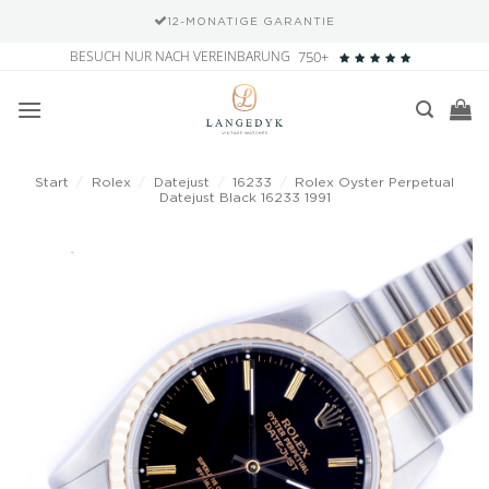
12-MONATIGE GARANTIE
Zum
BESUCH NUR NACH VEREINBARUNG
750+
Inhalt
springen
Start
/
Rolex
/
Datejust
/
16233
/
Rolex Oyster Perpetual
Datejust Black 16233 1991
Add to
wishlist