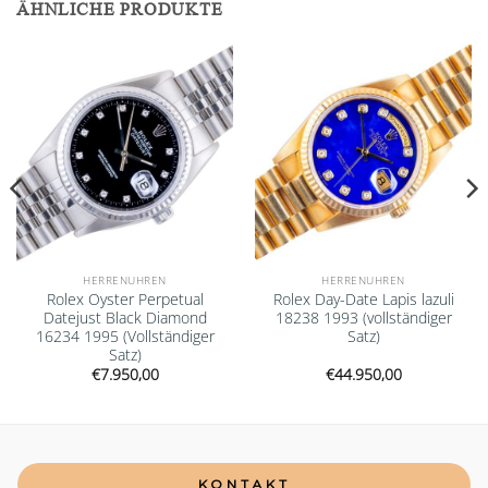
ÄHNLICHE PRODUKTE
Add to
Add to
wishlist
wishlist
HERRENUHREN
HERRENUHREN
Rolex Oyster Perpetual
Rolex Day-Date Lapis lazuli
Datejust Black Diamond
18238 1993 (vollständiger
16234 1995 (Vollständiger
Satz)
Satz)
€
7.950,00
€
44.950,00
KONTAKT