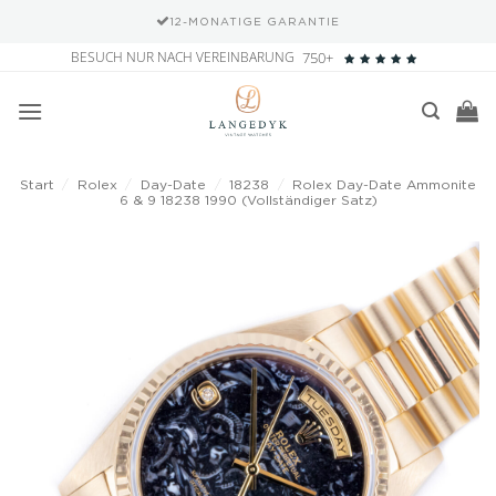
12-MONATIGE GARANTIE
Zum
BESUCH NUR NACH VEREINBARUNG
750+
Inhalt
springen
Start
/
Rolex
/
Day-Date
/
18238
/
Rolex Day-Date Ammonite
6 & 9 18238 1990 (Vollständiger Satz)
Add to
wishlist