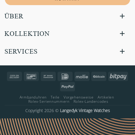
ÜBER
KOLLEKTION
SERVICES
Cash
Bancontact
Bank
IDeal
Mollie
BitCoin
Bitp
On
Transfer
PayPal
Delivery
Armbanduhren
Teile
Vorgehensweise
Artikelen
Rolex-Seriennummern
Rolex-Landercodes
Copyright 2026 ©
Langedyk Vintage Watches