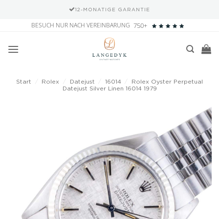
12-MONATIGE GARANTIE
Zum
BESUCH NUR NACH VEREINBARUNG
750+
Inhalt
springen
Start
/
Rolex
/
Datejust
/
16014
/
Rolex Oyster Perpetual
Datejust Silver Linen 16014 1979
Add to
wishlist